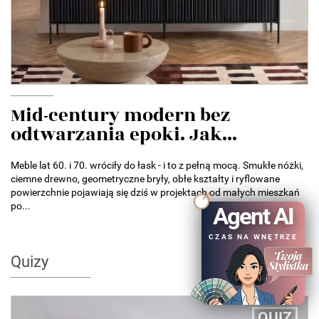
Mid-century modern bez
odtwarzania epoki. Jak...
Meble lat 60. i 70. wróciły do łask - i to z pełną mocą. Smukłe nóżki,
ciemne drewno, geometryczne bryły, obłe kształty i ryflowane
powierzchnie pojawiają się dziś w projektach od małych mieszkań
po...
Agent AI
CZAS NA WNĘTRZE
Quizy
QUIZ