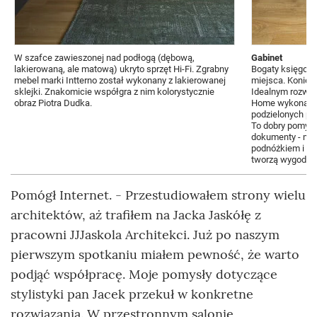
W szafce zawieszonej nad podłogą (dębową,
Gabinet
lakierowaną, ale matową) ukryto sprzęt Hi-Fi. Zgrabny
Bogaty księgoz
mebel marki Intterno został wykonany z lakierowanej
miejsca. Koniecz
sklejki. Znakomicie współgra z nim kolorystycznie
Idealnym rozwiąz
obraz Piotra Dudka.
Home wykonany ze
podzielonych pó
To dobry pomysł
dokumenty - mów
podnóżkiem i us
tworzą wygodne 
Pomógł Internet. - Przestudiowałem strony wielu
architektów, aż trafiłem na Jacka Jaskółę z
pracowni JJJaskola Architekci. Już po naszym
pierwszym spotkaniu miałem pewność, że warto
podjąć współpracę. Moje pomysły dotyczące
stylistyki pan Jacek przekuł w konkretne
rozwiązania. W przestronnym salonie