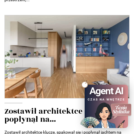
Agent AI
CZAS NA WNĘTRZE
Zostawił architektce klucze i
popłynął na...
Zostawił architektce klucze, spakował się i popłynął jachtem na