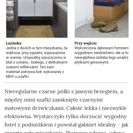
Łazienka
Przy wejściu
Jedna z dwóch w tym mieszkaniu, ta
Wykończona dębowym fornirem szaf
większa, przy sypialni, wyposażona
wygodnym siedziskiem, ale w holu 
w wannę. Umywalkę wpuszczono w
niewątpliwa ozdoba tego wnętrza,
blat z corianu - białego, z delikatnymi
płytkami gresowymi.
szarymi refleksami. Ten sam
materiał pokrywa bok wykonanej z
MDF-u szafki.
Nieregularne czarne półki z jasnym brzegiem, a
między nimi szafki zamknięte czarnymi
matowymi drzwiczkami. Całość lekka i niezwykle
efektowna. Wystarczyło tylko dorzucić wygodny
fotel z podnóżkiem i powstał gabinet idealny - jak
zresztą całe mieszkanie. Pierwsze własne, udane