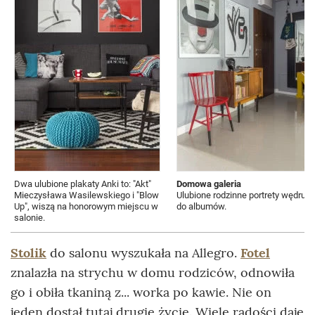
Dwa ulubione plakaty Anki to: "Akt"
Domowa galeria
Mieczysława Wasilewskiego i "Blow
Ulubione rodzinne portrety wędrują
Up", wiszą na honorowym miejscu w
do albumów.
salonie.
Stolik
do salonu wyszukała na Allegro.
Fotel
znalazła na strychu w domu rodziców, odnowiła
go i obiła tkaniną z... worka po kawie. Nie on
jeden dostał tutaj drugie życie. Wiele radości daje