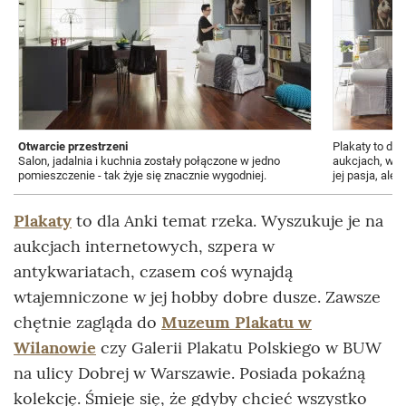
Otwarcie przestrzeni
Plakaty to dla
Salon, jadalnia i kuchnia zostały połączone w jedno
aukcjach, w an
pomieszczenie - tak żyje się znacznie wygodniej.
jej pasja, ale
Plakaty
to dla Anki temat rzeka. Wyszukuje je na
aukcjach internetowych, szpera w
antykwariatach, czasem coś wynajdą
wtajemniczone w jej hobby dobre dusze. Zawsze
chętnie zagląda do
Muzeum Plakatu w
Wilanowie
czy Galerii Plakatu Polskiego w BUW
na ulicy Dobrej w Warszawie. Posiada pokaźną
kolekcję. Śmieje się, że gdyby chcieć wszystko