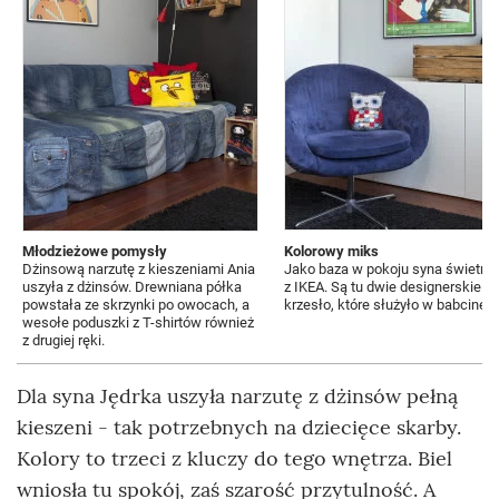
Młodzieżowe pomysły
Kolorowy miks
Dżinsową narzutę z kieszeniami Ania
Jako baza w pokoju syna świetni
uszyła z dżinsów. Drewniana półka
z IKEA. Są tu dwie designerskie p
powstała ze skrzynki po owocach, a
krzesło, które służyło w babcinej
wesołe poduszki z T-shirtów również
z drugiej ręki.
Dla syna Jędrka uszyła narzutę z dżinsów pełną
kieszeni - tak potrzebnych na dziecięce skarby.
Kolory to trzeci z kluczy do tego wnętrza. Biel
wniosła tu spokój, zaś szarość przytulność. A