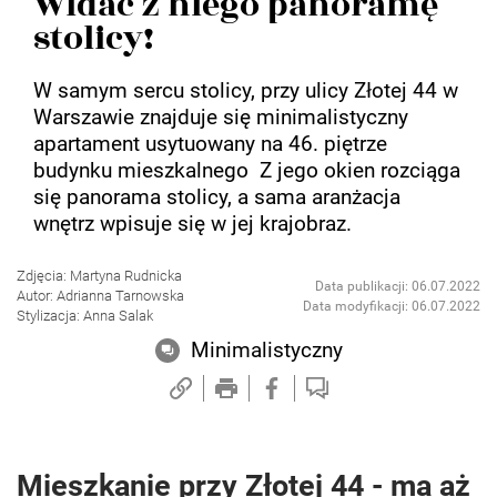
Widać z niego panoramę
stolicy!
W samym sercu stolicy, przy ulicy Złotej 44 w
Warszawie znajduje się minimalistyczny
apartament usytuowany na 46. piętrze
budynku mieszkalnego Z jego okien rozciąga
się panorama stolicy, a sama aranżacja
wnętrz wpisuje się w jej krajobraz.
Zdjęcia: Martyna Rudnicka
Data publikacji: 06.07.2022
Autor: Adrianna Tarnowska
Data modyfikacji: 06.07.2022
Stylizacja: Anna Salak
Minimalistyczny
Mieszkanie przy Złotej 44 - ma aż