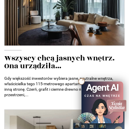
Wszyscy chcą jasnych wnętrz.
Ona urządziła...
Gdy większość inwestorów wybiera jasne, neutralne wnętrza,
właścicielka tego 115-metrowego apartamentu poszła w zupełnie
Agent AI
inną stronę. Czerń, grafit i ciemne drewno nie przytłaczają tu
przestrzeni,...
CZAS NA WNĘTRZE