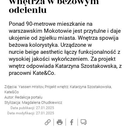
wnętrza w beżowym
odcieniu
Ponad 90-metrowe mieszkanie na
warszawskim Mokotowie jest przytulne i daje
ukojenie od zgiełku miasta. Wnętrza spowija
beżowa kolorystyka. Urządzone w
nurcie beige aesthetic łączy funkcjonalność z
wysokiej jakości wykończeniem. Za projekt
wnętrz odpowiada Katarzyna Szostakowska, z
pracowni Kate&Co.
Zdjęcia: Yassen Hristov, Projekt wnętrz: Katarzyna Szostakowska,
Kate&Co
Autor: Redakcja portalu
Stylizacja: Magdalena Chudkiewicz
Data publikacji: 27.01.2025
Data modyfikacji: 27.01.2025