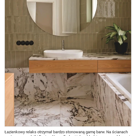
Łazienkowy relaks otrzymał bardzo stonowaną gamę barw. Na ścianach