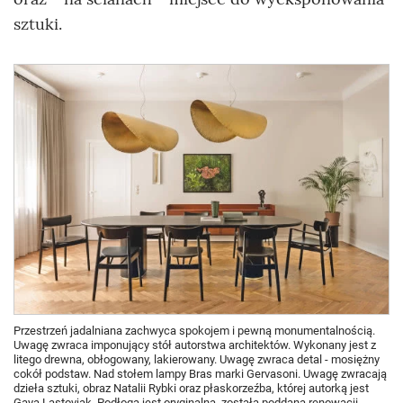
sztuki.
Przestrzeń jadalniana zachwyca spokojem i pewną monumentalnością.
Uwagę zwraca imponujący stół autorstwa architektów. Wykonany jest z
litego drewna, obłogowany, lakierowany. Uwagę zwraca detal - mosiężny
cokół podstaw. Nad stołem lampy Bras marki Gervasoni. Uwagę zwracają
dzieła sztuki, obraz Natalii Rybki oraz płaskorzeźba, której autorką jest
Gaya Lastovjak. Podłoga jest oryginalna, została poddana renowacji