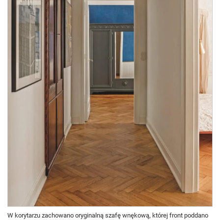
W korytarzu zachowano oryginalną szafę wnękową, której front poddano