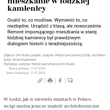
mieszkanie w łódzkiej
kamienicy
Ocalić to, co możliwe. Wymienić to, co
niezbędne. Urządzić z klasą, ale nowocześnie.
Remont imponującego mieszkania w starej
łódzkiej kamienicy był prawdziwym
dialogiem historii z teraźniejszością.
Zdjęcia: ONI studio, projekt: Justyna i Patryk Ławrynowicz/3XEL Architekci
Autor: Anna Grużewska
Stylizacja: Justyna i Patryk Ławrynowicz/Oni Studio
Data publikacji: 17.07.2025
Data modyfikacji: 17.07.2025
W Łodzi, jak w niewielu miastach w Polsce,
wciąż można jeszcze znaleźć architektoniczne