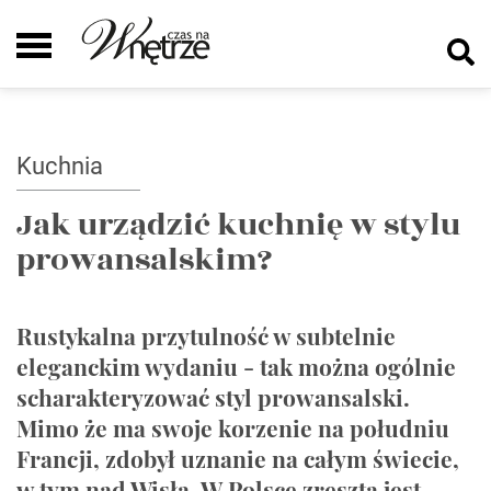
Kuchnia
Jak urządzić kuchnię w stylu
prowansalskim?
Rustykalna przytulność w subtelnie
eleganckim wydaniu - tak można ogólnie
scharakteryzować styl prowansalski.
Mimo że ma swoje korzenie na południu
Francji, zdobył uznanie na całym świecie,
w tym nad Wisłą. W Polsce zresztą jest