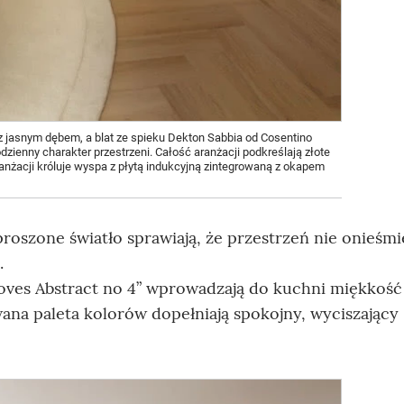
z jasnym dębem, a blat ze spieku Dekton Sabbia od Cosentino
dzienny charakter przestrzeni. Całość aranżacji podkreślają złote
anżacji króluje wyspa z płytą indukcyjną zintegrowaną z okapem
proszone światło sprawiają, że przestrzeń nie onieśmie
.
ves Abstract no 4” wprowadzają do kuchni miękkość 
wana paleta kolorów dopełniają spokojny, wyciszający