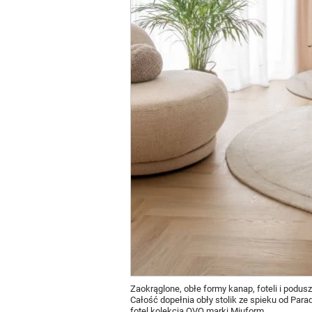
Zaokrąglone, obłe formy kanap, foteli i podus
Całość dopełnia obły stolik ze spieku od Parady
fotel kolekcja OVO marki Miuform.