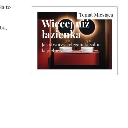
ła to
Więcej niż
bu,
łazienka
Jak stworzyć elegancki salon
kąpielowy?