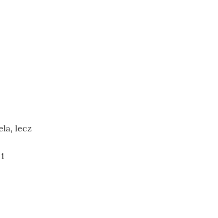
la, lecz
i