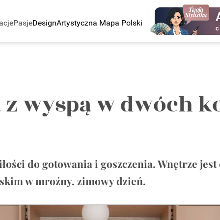
acje
Pasje
Design
Artystyczna Mapa Polski
C
 z wyspą w dwóch kol
ości do gotowania i goszczenia. Wnętrze jest c
iskim w mroźny, zimowy dzień.