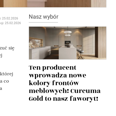
Nasz wybór
i: 25.02.2026
cji: 25.02.2026
zuć się
j
Ten producent
wprowadza nowe
której
na co
kolory frontów
a
meblowych! Curcuma
Gold to nasz faworyt!