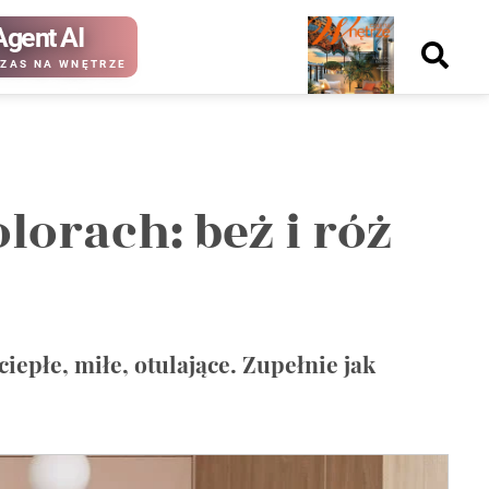
Agent AI
Nowy
ZAS NA WNĘTRZE
numer
orach: beż i róż
kup ten
kup ten
numer
numer
Wydanie papierowe
Wydanie cyfrowe
iepłe, miłe, otulające. Zupełnie jak