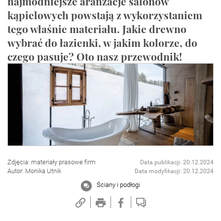
najmodniejsze aranżacje salonów
kąpielowych powstają z wykorzystaniem
tego właśnie materiału. Jakie drewno
wybrać do łazienki, w jakim kolorze, do
czego pasuje? Oto nasz przewodnik!
Zdjęcia: materiały prasowe firm
Data publikacji: 20.12.2024
Autor: Monika Utnik
Data modyfikacji: 20.12.2024
Ściany i podłogi