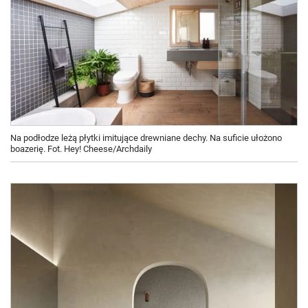
Na podłodze leżą płytki imitujące drewniane dechy. Na suficie ułożono
boazerię. Fot. Hey! Cheese/Archdaily