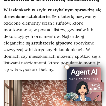
W łazienkach w stylu rustykalnym sprawdzą się
drewniane sztukaterie
. Sztukaterią nazywamy
ozdobne elementy ścian i sufitów, które
montowane są w postaci listew, gzymsów lub
dekoracyjnych ornamentów. Najbardziej
eleganckie są
sztukaterie gipsowe
spotykane
zazwyczaj w historycznych kamienicach. W
domach czy mieszkaniach możemy spotkać się z
listwami naściennymi, które popularnie montuje
się w ⅓ wysokości ściany.
Agent AI
CZAS NA WNĘTRZE