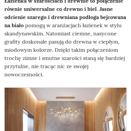
Łazienka w szarościach i drewnie to połączenie
równie uniwersalne co drewno i biel
.
Jasne
odcienie szarego i drewniana podłoga bejcowana
na biało
pomogą w aranżacjach łazienek w stylu
skandynawskim. Natomiast ciemne, nasycone
grafity doskonale pasują do drewna w ciepłym,
miodowym kolorze. Dzięki takim połączeniom
trochę zimne i smutne szarości staną się bardziej
przytulne, nie tracąc nic ze swojej
nowoczesności.