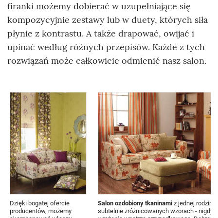
firanki możemy dobierać w uzupełniające się
kompozycyjnie zestawy lub w duety, których siła
płynie z kontrastu. A także drapować, owijać i
upinać według różnych przepisów. Każde z tych
rozwiązań może całkowicie odmienić nasz salon.
Dzięki bogatej ofercie
Salon ozdobiony tkaninami
z jednej rodziny -
producentów, możemy
subtelnie zróżnicowanych wzorach - nigdy ni