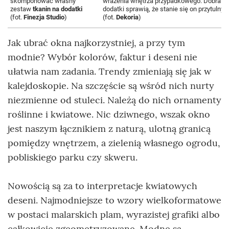
skomponować własny
wrażenia wnętrza przypadkowego. Dobrane 
zestaw
tkanin na dodatki
dodatki sprawią, że stanie się on przytulny i
(fot.
Finezja Studio
)
(fot.
Dekoria
)
Jak ubrać okna najkorzystniej, a przy tym
modnie? Wybór kolorów, faktur i deseni nie
ułatwia nam zadania. Trendy zmieniają się jak w
kalejdoskopie. Na szczęście są wśród nich nurty
niezmienne od stuleci. Należą do nich ornamenty
roślinne i kwiatowe. Nic dziwnego, wszak okno
jest naszym łącznikiem z naturą, ulotną granicą
pomiędzy wnętrzem, a zielenią własnego ogrodu,
pobliskiego parku czy skweru.
Nowością są za to interpretacje kwiatowych
deseni. Najmodniejsze to wzory wielkoformatowe
w postaci malarskich plam, wyrazistej grafiki albo
całkowicie zgeometryzowane. Modne są