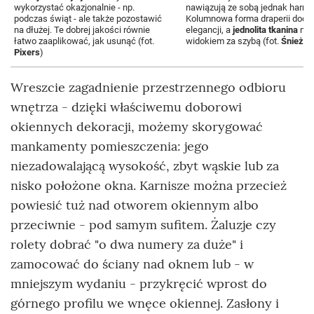
wykorzystać okazjonalnie - np.
nawiązują ze sobą jednak harmon
podczas świąt - ale także pozostawić
Kolumnowa forma draperii doda
na dłużej. Te dobrej jakości równie
elegancji, a
jednolita tkanina
nie
łatwo zaaplikować, jak usunąć (fot.
widokiem za szybą (fot.
Śnieżka
Pixers
)
Wreszcie zagadnienie przestrzennego odbioru
wnętrza - dzięki właściwemu doborowi
okiennych dekoracji, możemy skorygować
mankamenty pomieszczenia: jego
niezadowalającą wysokość, zbyt wąskie lub za
nisko położone okna. Karnisze można przecież
powiesić tuż nad otworem okiennym albo
przeciwnie - pod samym sufitem. Żaluzje czy
rolety dobrać "o dwa numery za duże" i
zamocować do ściany nad oknem lub - w
mniejszym wydaniu - przykręcić wprost do
górnego profilu we wnęce okiennej. Zasłony i