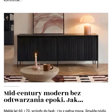
komforcie...
Mid-century modern bez
odtwarzania epoki. Jak...
Meble lat 60. i 70. wróciły do łask - i to z pełną mocą. Smukłe nóżki,