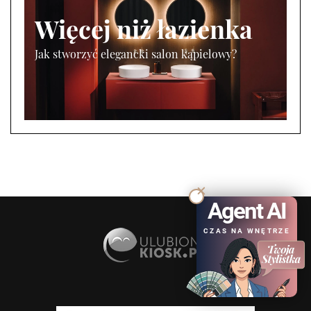
Więcej niż łazienka
Jak stworzyć elegancki salon kąpielowy?
Agent AI
CZAS NA WNĘTRZE