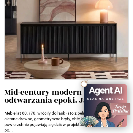
Agent AI
Mid-century modern bez
odtwarzania epoki. Jak...
CZAS NA WNĘTRZE
Meble lat 60. i 70. wróciły do łask - i to z pełną mocą. Smukłe nóżki,
ciemne drewno, geometryczne bryły, obłe kształty i ryflowane
powierzchnie pojawiają się dziś w projektach od małych mieszkań
po...