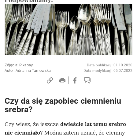
Zdjęcia: Pixabay
Data publikacji: 01.10.2020
Autor: Adrianna Tarnowska
Data modyfikacji: 05.07.2022
Czy da się zapobiec ciemnieniu
srebra?
Czy wiesz, że jeszcze
dwieście lat temu srebro
nie ciemniało
? Można zatem uznać, że ciemny