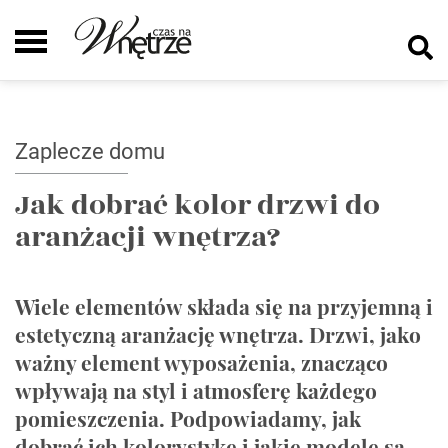
Zaplecze domu
Jak dobrać kolor drzwi do
aranżacji wnętrza?
Wiele elementów składa się na przyjemną i
estetyczną aranżację wnętrza. Drzwi, jako
ważny element wyposażenia, znacząco
wpływają na styl i atmosferę każdego
pomieszczenia. Podpowiadamy, jak
dobrać ich kolorystykę i jakie modele są