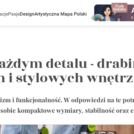
acje
Pasje
Design
Artystyczna Mapa Polski
C
żdym detalu - drab
 i stylowych wnętrz
zm i funkcjonalność. W odpowiedzi na te pot
obie kompaktowe wymiary, stabilność oraz es