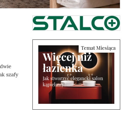
Więcej niż
łazienka
edwie
ak szafy
Jak stworzyć elegancki salon
kąpielowy?