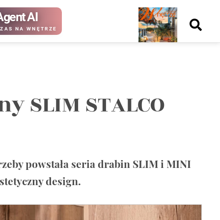
Agent AI
Nowy
ZAS NA WNĘTRZE
numer
iny SLIM STALCO
kup ten
kup ten
numer
numer
Wydanie papierowe
Wydanie cyfrowe
rzeby powstała seria drabin SLIM i MINI
tetyczny design.