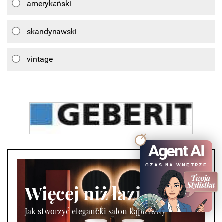
amerykański
skandynawski
vintage
Agent AI
CZAS NA WNĘTRZE
Więcej niż łazienka
Jak stworzyć elegancki salon kąpielowy?