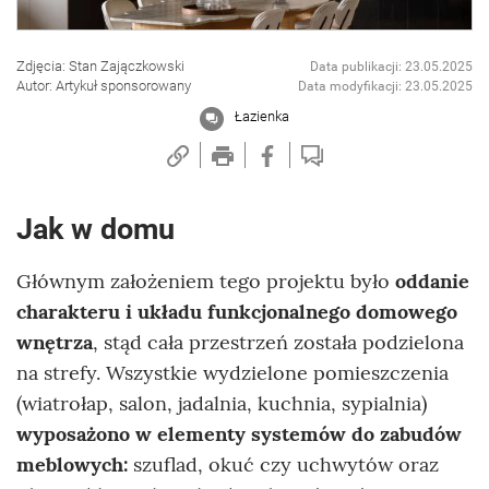
Zdjęcia: Stan Zajączkowski
Data publikacji: 23.05.2025
Autor: Artykuł sponsorowany
Data modyfikacji: 23.05.2025
Łazienka
Jak w domu
Głównym założeniem tego projektu było
oddanie
charakteru i układu funkcjonalnego domowego
wnętrza
, stąd cała przestrzeń została podzielona
na strefy. Wszystkie wydzielone pomieszczenia
(wiatrołap, salon, jadalnia, kuchnia, sypialnia)
wyposażono w elementy systemów do zabudów
meblowych:
szuflad, okuć czy uchwytów oraz