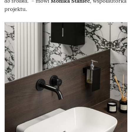
do środka.”
- mówi
Monika Staniec
, współautorka
projektu.