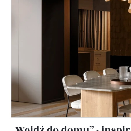
Wellnes
DIY
„Wejdź do domu” - insp