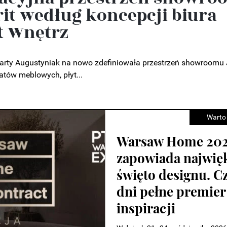
it według koncepcji biura
t Wnętrz
Marty Augustyniak na nowo zdefiniowała przestrzeń showroom
tów meblowych, płyt...
Warto
Piękno tkwi w por
Jak utrzymać je be
zbędnego wysiłku
Wygoda i poczucie ładu to jedne z
najważniejszych cech dobrze