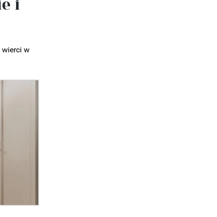
e i
 wierci w