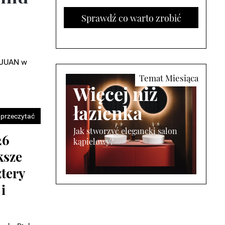
Sprawdź co warto zrobić
u JUAN w
Więcej niż
łazienka
 przeczytać
Jak stworzyć elegancki salon
kąpielowy?
ządku.
z
?