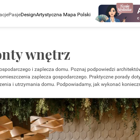
acje
Pasje
Design
Artystyczna Mapa Polski
C
nty wnętrz
ospodarczego i zaplecza domu. Poznaj podpowiedzi architektów, 
e pomieszczenia zaplecza gospodarczego. Praktyczne porady do
dzenia i utrzymania domu. Podpowiadamy, jak wykonać koniecz