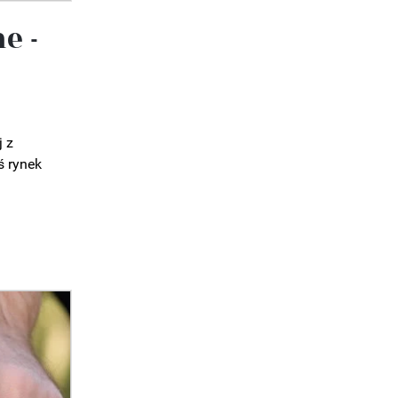
e -
 z
ś rynek