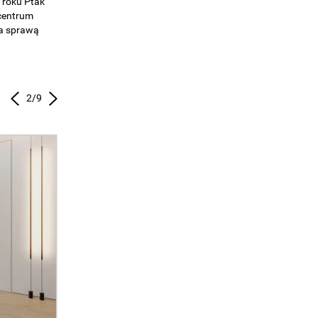
 otwarte
 i...
3
/
9