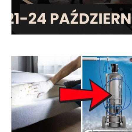
tak
m
wą