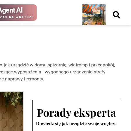
Agent AI
Nowy
ZAS NA WNĘTRZE
numer
kup ten
kup ten
jak urządzić w domu spiżarnię, wiatrołap i przedpokój,
numer
numer
tyczące wyposażenia i wygodnego urządzenia strefy
Wydanie papierowe
Wydanie cyfrowe
ne naprawy i remonty.
Porady eksperta
Dowiedz się jak urządzić swoje wnętrze