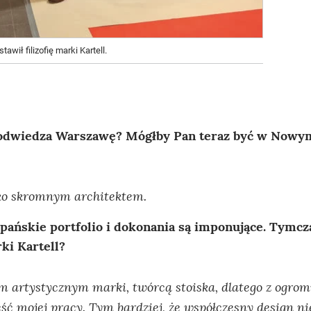
wił filizofię marki Kartell.
 odwiedza Warszawę? Mógłby Pan teraz być w Nowym
ylko skromnym architektem.
 pańskie portfolio i dokonania są imponujące. Tymc
ki Kartell?
m artystycznym marki, twórcą stoiska, dlatego z ogro
ć mojej pracy. Tym bardziej, że współczesny design ni