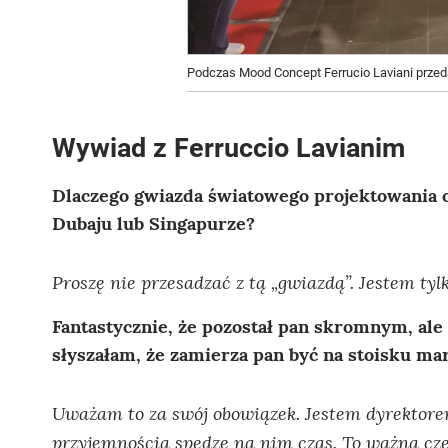
Podczas Mood Concept Ferrucio Laviani przedsta
Wywiad z Ferruccio Lavianim
Dlaczego gwiazda światowego projektowania
Dubaju lub Singapurze?
Proszę nie przesadzać z tą „gwiazdą”. Jestem t
Fantastycznie, że pozostał pan skromnym, ale
słyszałam, że zamierza pan być na stoisku mar
Uważam to za swój obowiązek. Jestem dyrektore
przyjemnością spędzę na nim czas. To ważna częś