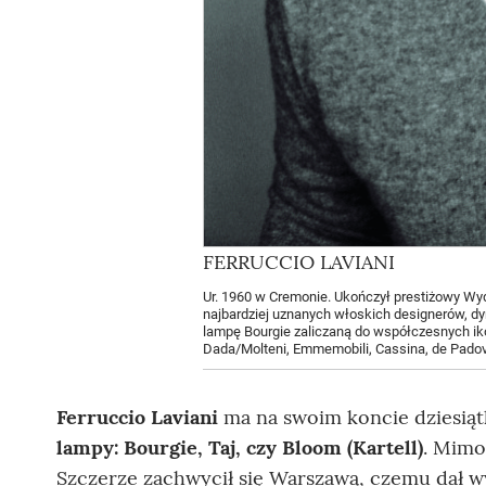
FERRUCCIO LAVIANI
Ur. 1960 w Cremonie. Ukończył prestiżowy Wydz
najbardziej uznanych włoskich designerów, dyr
lampę Bourgie zaliczaną do współczesnych ikon
Dada/Molteni, Emmemobili, Cassina, de Padova 
Ferruccio Laviani
ma na swoim koncie dziesiątk
lampy: Bourgie, Taj, czy Bloom (Kartell)
. Mimo
Szczerze zachwycił się Warszawą, czemu dał w