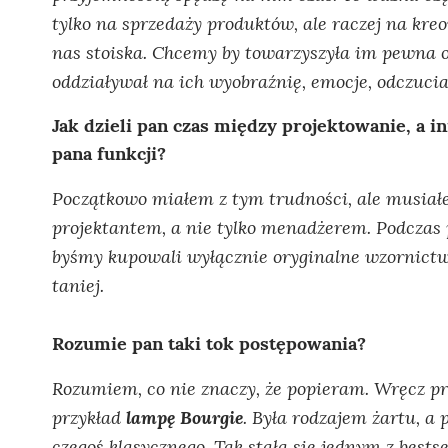
tylko na sprzedaży produktów, ale raczej na k
nas stoiska. Chcemy by towarzyszyła im pewna o
oddziaływał na ich wyobraźnię, emocje, odczucia
Jak dzieli pan czas między projektowanie, a 
pana funkcji?
Początkowo miałem z tym trudności, ale musiałem
projektantem, a nie tylko menadżerem. Podczas
byśmy kupowali wyłącznie oryginalne wzornictwo
taniej.
Rozumie pan taki tok postępowania?
Rozumiem, co nie znaczy, że popieram. Wręcz p
przykład
lampę Bourgie
. Była rodzajem żartu, a 
czegoś klasycznego. Tak stała się jednym z bests