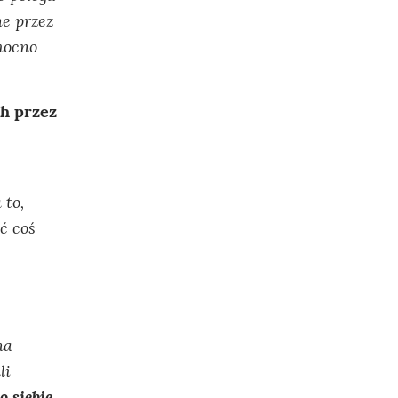
e przez
mocno
ch przez
 to,
ć coś
na
li
 siebie,