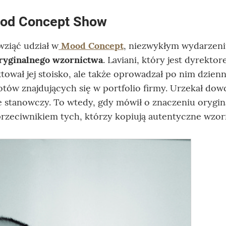
Mood Concept Show
wziąć udział w
Mood Concept
, niezwykłym wydarzen
ryginalnego wzornictwa
. Laviani, który jest dyrekto
ktował jej stoisko, ale także oprowadzał po nim dzien
otów znajdujących się w portfolio firmy. Urzekał dow
e stanowczy. To wtedy, gdy mówił o znaczeniu orygin
przeciwnikiem tych, którzy kopiują autentyczne wzor