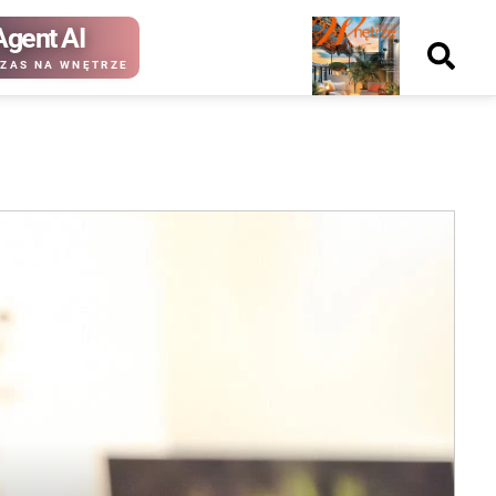
Agent AI
Nowy
ZAS NA WNĘTRZE
numer
kup ten
kup ten
numer
numer
Wydanie papierowe
Wydanie cyfrowe