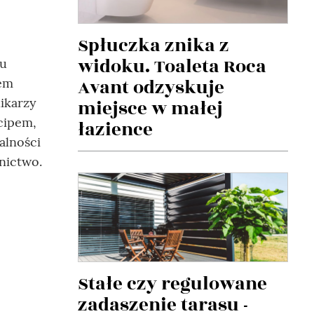
Spłuczka znika z
widoku. Toaleta Roca
iu
Avant odzyskuje
rem
nikarzy
miejsce w małej
cipem,
łazience
alności
nictwo.
Stałe czy regulowane
zadaszenie tarasu -