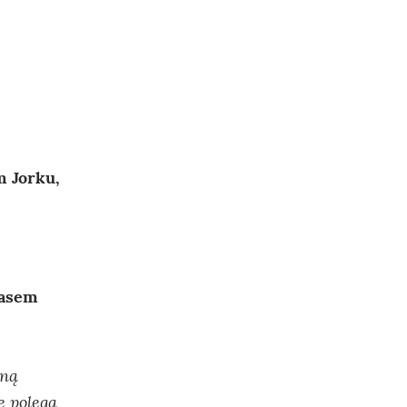
 Jorku,
zasem
mną
e polega