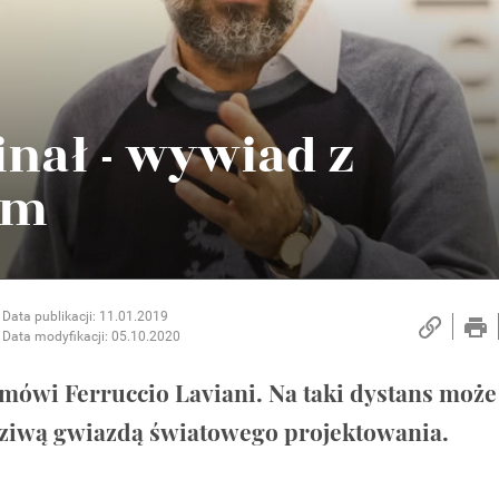
inał - wywiad z
im
Data publikacji: 11.01.2019
Data modyfikacji: 05.10.2020
mówi Ferruccio Laviani. Na taki dystans może
wdziwą gwiazdą światowego projektowania.