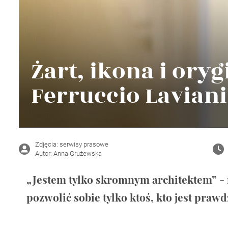
Wellnes
DIY
Żart, ikona i oryg
Ferruccio Lavian
Zdjęcia: serwisy prasowe
Autor: Anna Grużewska
„Jestem tylko skromnym architektem” - 
pozwolić sobie tylko ktoś, kto jest pra