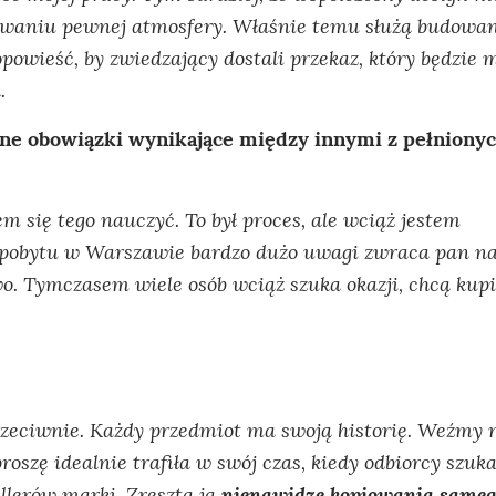
reowaniu pewnej atmosfery. Właśnie temu służą budowan
powieść, by zwiedzający dostali przekaz, który będzie 
.
inne obowiązki wynikające między innymi z pełniony
 się tego nauczyć. To był proces, ale wciąż jestem
 pobytu w Warszawie bardzo dużo uwagi zwraca pan na
. Tymczasem wiele osób wciąż szuka okazji, chcą kupi
rzeciwnie. Każdy przedmiot ma swoją historię. Weźmy 
proszę idealnie trafiła w swój czas, kiedy odbiorcy szuka
ellerów marki. Zresztą ja
nienawidzę kopiowania samego