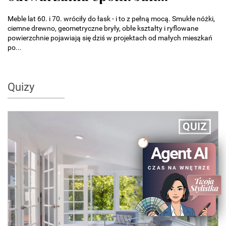
Meble lat 60. i 70. wróciły do łask - i to z pełną mocą. Smukłe nóżki,
ciemne drewno, geometryczne bryły, obłe kształty i ryflowane
powierzchnie pojawiają się dziś w projektach od małych mieszkań
po...
Quizy
QUIZ
Agent AI
CZAS NA WNĘTRZE