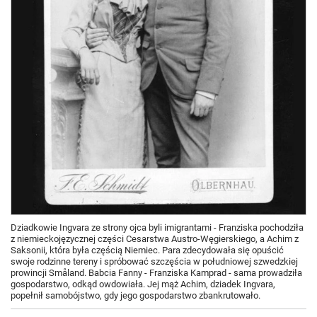
Dziadkowie Ingvara ze strony ojca byli imigrantami - Franziska pochodziła
z niemieckojęzycznej części Cesarstwa Austro-Węgierskiego, a Achim z
Saksonii, która była częścią Niemiec. Para zdecydowała się opuścić
swoje rodzinne tereny i spróbować szczęścia w południowej szwedzkiej
prowincji Småland. Babcia Fanny - Franziska Kamprad - sama prowadziła
gospodarstwo, odkąd owdowiała. Jej mąż Achim, dziadek Ingvara,
popełnił samobójstwo, gdy jego gospodarstwo zbankrutowało.