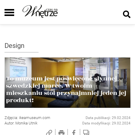
Design
To muzeum jest poświęcone słynnej
szwedzkiej marce. W twoim
mieszkaniu stoi przynajmniej jeden jej
produkt!
Zdjęcia: ikeamuseum.com
Data publikacji: 29.02.2024
Autor: Monika Utnik
Data modyfikacji: 29.02.2024