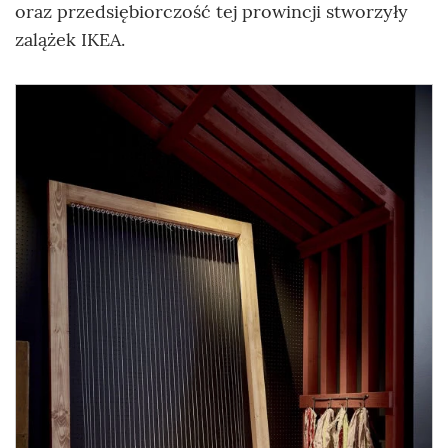
oraz przedsiębiorczość tej prowincji stworzyły
zalążek IKEA.