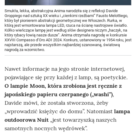
Smukła, lekka, abstrakcyjna Anima narodziła się z refleksji Davide
Groppiego nad sztuką XX wieku i „cienkimi rzeźbami” Fausto Melottiego,
który był pionierem abstrakcji geometrycznej we Włoszech. Rurka, w
którą jest wmontowana lampa LED, rzuca na ścianę nastrojowe światło.
Kółko wieńczące lampę jest według słów designera niczym „haczyk, na
który rybacy łowią nasze dusze”. Anima otrzymała nagrodę w konkursie
XXVIII Compasso d’Oro ADI 2024. Konkurs, ustanowiony w 1954 roku, jest
najstarszą, ale przede wszystkim najbardziej szanowaną, światową
nagrodą za wzornictwo.
Nawet informacje na jego stronie internetowej,
pojawiające się przy każdej z lamp, są poetyckie.
O lampie Moon, która zrobiona jest ręcznie z
japońskiego papieru czerpanego („washi”)
,
Davide mówi, że została stworzona, żeby
„wprowadzić księżyc do domu”. Natomiast
lampa
outdoorowa Nuit
„jest towarzyszką naszych
samotnych nocnych wędrówek”.