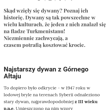
Skąd wzięły się dywany? Poznaj ich
historię. Dywany są tak powszechne w
wielu kulturach, że jeden z nich znalazł się
na fladze Turkmenistanu!
Niezmiennie zachwycają, a
czasem potrafią kosztować krocie.
Najstarszy dywan z Górnego
Ałtaju
To dopiero było odkrycie - w 1947 roku w
lodowej bryle na terenach Syberii odnaleziono
stary dywan, najprawdopodobniej
z III wieku
p.n.e
. Umieszczono na nim wzory