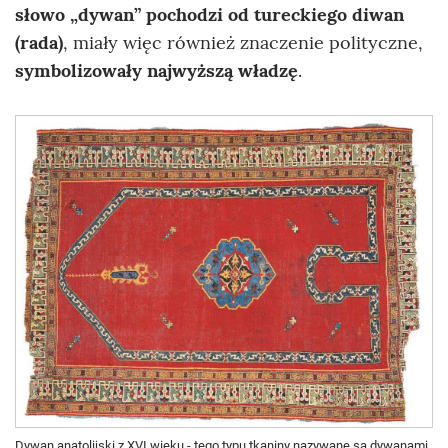
słowo „dywan” pochodzi od tureckiego diwan
(rada)
, miały więc również znaczenie polityczne,
symbolizowały najwyższą władzę
.
Dywan anatolijski z XVI wieku - tego typu tkaniny nazywane są dywanami