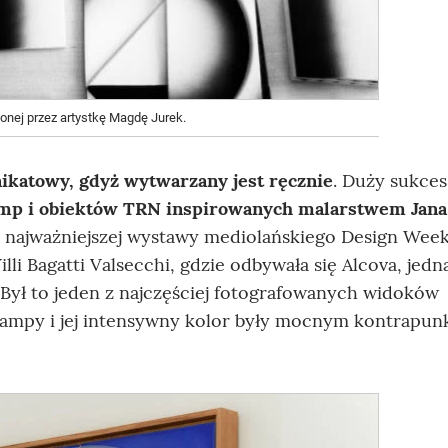
żonej przez artystkę Magdę Jurek.
ikatowy, gdyż wytwarzany jest ręcznie
. Duży sukces
amp i obiektów TRN inspirowanych malarstwem Jana
em najważniejszej wystawy mediolańskiego Design Wee
li Bagatti Valsecchi, gdzie odbywała się Alcova, jedn
Był to jeden z najczęściej fotografowanych widoków
a lampy i jej intensywny kolor były mocnym kontrapu