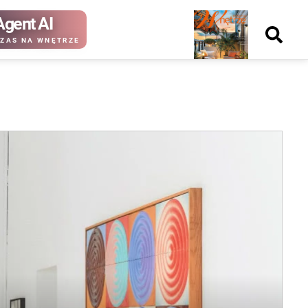
Agent AI
Nowy
ZAS NA WNĘTRZE
numer
kup ten
kup ten
numer
numer
Wydanie papierowe
Wydanie cyfrowe