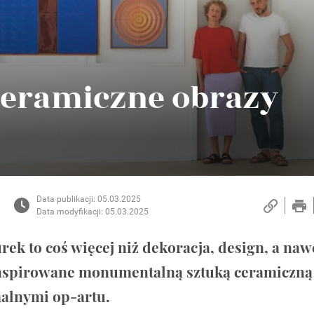
Ceramiczne obrazy
Data publikacji: 05.03.2025
Data modyfikacji: 05.03.2025
rek to coś więcej niż dekoracja, design, a naw
inspirowane monumentalną sztuką ceramiczną
alnymi op-artu.