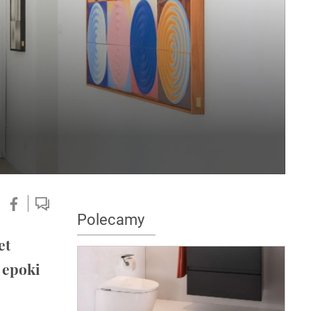
Polecamy
et
 epoki