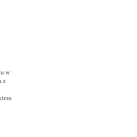
ku w
a z
nktem