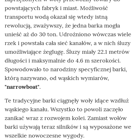
powstających fabryk i miast. Możliwość
transportu wodą okazał się wtedy istną
rewolucją, zważywszy, że jedna barka mogła
unieść aż do 30 ton. Udrożniono wówczas wiele
rzek i powstała cała sieć kanałów, a w nich śluzy
umożliwiające żeglugę. Śluzy miały 22.1 metrów
długości i maksymalnie do 4.6 m szerokości.
Spowodowało to narodziny specyficznej barki,
którą nazywano, od wąskich wymiarów,
"narrowboat"
.
Te tradycyjne barki ciągnęły woły idące wzdłuż
wąskiego kanału. Wszystko to powoli zaczęło
zanikać wraz z rozwojem kolei. Zamiast wołów
barki używają teraz silników i są wyposażone we
wszelkie nowoczesne wygody.