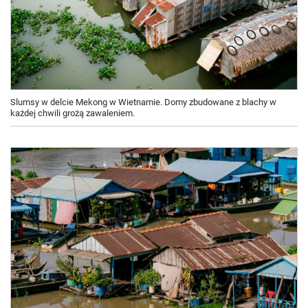
Slumsy w delcie Mekong w Wietnamie. Domy zbudowane z blachy w
każdej chwili grożą zawaleniem.