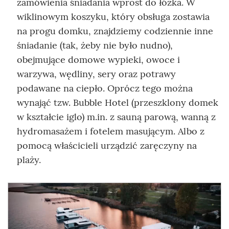
zamówienia śniadania wprost do łóżka. W
wiklinowym koszyku, który obsługa zostawia
na progu domku, znajdziemy codziennie inne
śniadanie (tak, żeby nie było nudno),
obejmujące domowe wypieki, owoce i
warzywa, wędliny, sery oraz potrawy
podawane na ciepło. Oprócz tego można
wynająć tzw. Bubble Hotel (przeszklony domek
w kształcie iglo) m.in. z sauną parową, wanną z
hydromasażem i fotelem masującym. Albo z
pomocą właścicieli urządzić zaręczyny na
plaży.