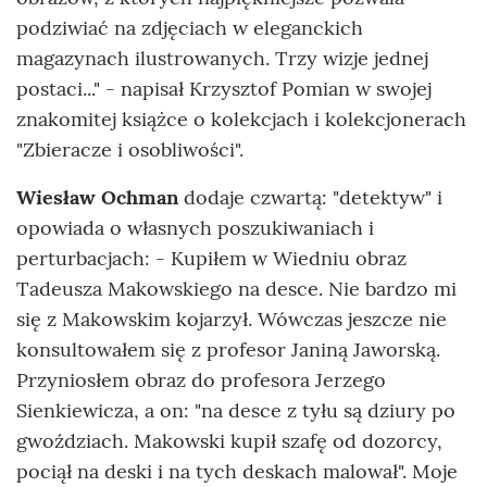
podziwiać na zdjęciach w eleganckich
magazynach ilustrowanych. Trzy wizje jednej
postaci..." - napisał Krzysztof Pomian w swojej
znakomitej książce o kolekcjach i kolekcjonerach
"Zbieracze i osobliwości".
Wiesław Ochman
dodaje czwartą: "detektyw" i
opowiada o własnych poszukiwaniach i
perturbacjach: - Kupiłem w Wiedniu obraz
Tadeusza Makowskiego na desce. Nie bardzo mi
się z Makowskim kojarzył. Wówczas jeszcze nie
konsultowałem się z profesor Janiną Jaworską.
Przyniosłem obraz do profesora Jerzego
Sienkiewicza, a on: "na desce z tyłu są dziury po
gwoździach. Makowski kupił szafę od dozorcy,
pociął na deski i na tych deskach malował". Moje