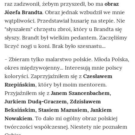
raz zadzwonił, żebym przyszedł, bo ma
obraz
Józefa Brandta
. Obraz jednak wzbudził we mnie
wątpliwości. Przedstawiał husarię na stepie. Nie
"słyszałem" chrzęstu zbroi, który u Brandta się
słyszy. Brandt był wielkim pedantem. Zaczęliśmy
liczyć nogi u koni. Brak było szesnastu...
- Zbieram tylko malarstwo polskie. Młoda Polska,
okres międzywojenny... Interesują mnie polscy
koloryści. Zaprzyjaźniłem się z
Czesławem
Rzepińskim
, który był moim mentorem.
Przyjaźniłem się z
Janem Szancenbachem,
Jurkiem Dudą-Graczem, Zdzisławem
Beksińskim, Stasiem Mazusiem, Jankiem
Nowakiem
. To dało mi ogólny obraz polskiej
twórczości współczesnej. Niestety nie poznałem