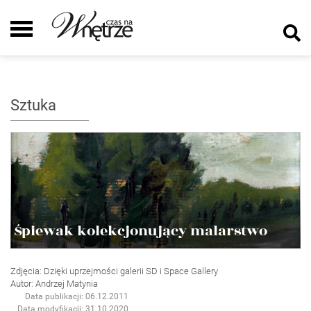
Sztuka
Śpiewak kolekcjonujący malarstwo
Zdjęcia: Dzięki uprzejmości galerii SD i Space Gallery
Autor: Andrzej Matynia
Data publikacji: 06.12.2011
Data modyfikacji: 31.10.2020