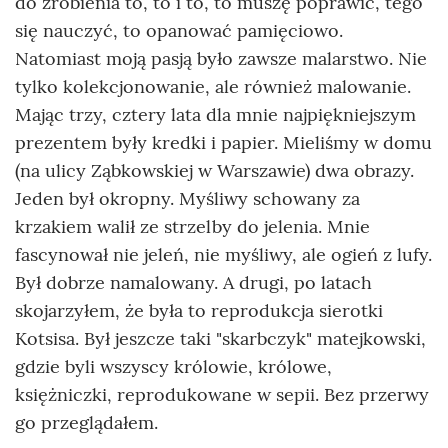
do zrobienia to, to i to, to muszę poprawić, tego
się nauczyć, to opanować pamięciowo.
Natomiast moją pasją było zawsze malarstwo. Nie
tylko kolekcjonowanie, ale również malowanie.
Mając trzy, cztery lata dla mnie najpiękniejszym
prezentem były kredki i papier. Mieliśmy w domu
(na ulicy Ząbkowskiej w Warszawie) dwa obrazy.
Jeden był okropny. Myśliwy schowany za
krzakiem walił ze strzelby do jelenia. Mnie
fascynował nie jeleń, nie myśliwy, ale ogień z lufy.
Był dobrze namalowany. A drugi, po latach
skojarzyłem, że była to reprodukcja sierotki
Kotsisa. Był jeszcze taki "skarbczyk" matejkowski,
gdzie byli wszyscy królowie, królowe,
księżniczki, reprodukowane w sepii. Bez przerwy
go przeglądałem.