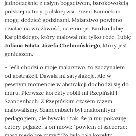
jednocześnie z całym bogactwem, barokowością
polskiej natury, polskiej wsi. Przed Kamockim
mogę siedzieć godzinami. Malarstwo powinno
działać na wrażliwość, na emocje. Bardzo lubię
Karpińskiego, który malował nie tylko róże. Lubię
Juliana Fałata, Józefa Chełmońskiego
, który jest
geniuszem.
- Jeśli chodzi o moje malarstwo, to zaczynałem
od abstrakcji. Dawała mi satysfakcję. Ale w
pewnym momencie w abstrakcji dochodzi się do
muru. Pierwsze korekty robili mi Rzepiński i
Szancenbach. Z Rzepińskim czasem razem
malowaliśmy. Szancenbach był znakomitym
pedagogiem, ale bywało i tak, że ja mu pokazuję
cztery pejzaże, a on mówi: "powiem ci szczerze:
masz niedobre ramy!" To była cała korekta.