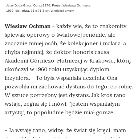
Jerzy Duda-Gracz,
Obraz 1376. Portret W
ies
ł
aw
a
Ochman
a
1990, olej, płyta, 91 x 71,5 cm, z kolekcji artysty
Wiesław Ochman
- każdy wie, że to znakomity
śpiewak operowy o światowej renomie, ale
znacznie mniej osób, że kolekcjoner i malarz, a
chyba najmniej, że doktor honoris causa
Akademii Górniczo-Hutniczej w Krakowie, którą
ukończył w 1960 roku uzyskując dyplom
inżyniera. - To była wspaniała uczelnia. Ona
pozwoliła mi zachować dystans do tego, co robię.
W sztuce potrzebny jest dystans. Jak ktoś rano
wstaje, żegna się i mówi: "jestem wspaniałym
artystą", to popołudnie będzie miał gorsze.
- Ja wstaję rano, widzę, że świat się kręci, mam