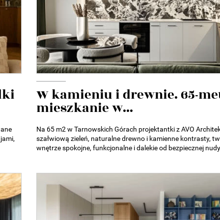
dki
W kamieniu i drewnie. 65-m
mieszkanie w...
wane
Na 65 m2 w Tarnowskich Górach projektantki z AVO Architek
jami,
szałwiową zieleń, naturalne drewno i kamienne kontrasty, t
wnętrze spokojne, funkcjonalne i dalekie od bezpiecznej nudy.