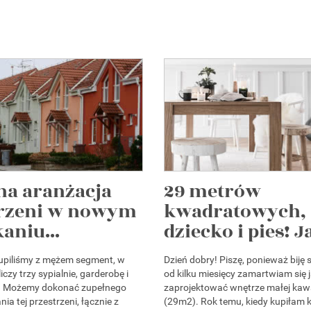
na aranżacja
29 metrów
trzeni w nowym
kwadratowych,
aniu...
dziecko i pies! Ja
kupiliśmy z mężem segment, w
Dzień dobry! Piszę, ponieważ biję s
iczy trzy sypialnie, garderobę i
od kilku miesięcy zamartwiam się 
ę. Możemy dokonać zupełnego
zaprojektować wnętrze małej kawa
a tej przestrzeni, łącznie z
(29m2). Rok temu, kiedy kupiłam 