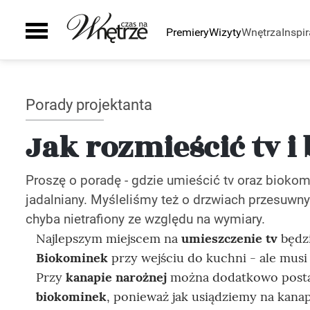
Premiery
Wizyty
Wnętrza
Inspir
Pomieszczenia
Inspiracje
Sztuka
Wyposażenie
Galeria
Zielony zakątek
Kuchnia
Ściany i podłogi
Porady projektanta
Auto
Łazienka
Drzwi i okna
Smaki życia
Salon
Schody
Jak rozmieścić tv i
Sypialnia
Kominki
Pokój dziecka
Grzejniki
Proszę o poradę - gdzie umieścić tv oraz biokom
Gabinet
Oświetlenie
jadalniany. Myśleliśmy też o drzwiach przesuwn
Biuro
Smart home
chyba nietrafiony ze względu na wymiary.
Taras i ogród
Szafy
Najlepszym miejscem na
umieszczenie tv
będzi
Zaplecze domu
AGD
Biokominek
przy wejściu do kuchni - ale musi 
Zlewy i baterie
Przy
kanapie narożnej
można dodatkowo post
Wanny i natryski
biokominek
, ponieważ jak usiądziemy na kanap
Ceramika Łazienkowa