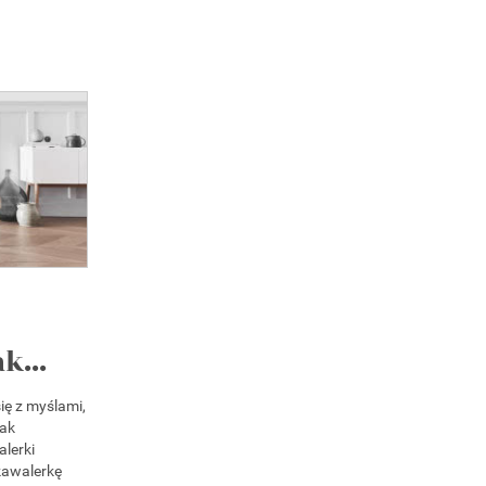
k...
ię z myślami,
jak
lerki
kawalerkę