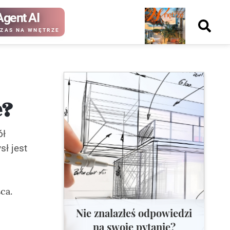
Agent AI
Nowy
ZAS NA WNĘTRZE
numer
e?
kup ten
kup ten
numer
numer
Wydanie papierowe
Wydanie cyfrowe
ół
sł jest
ca.
Nie znalazłeś odpowiedzi
na swoje pytanie?