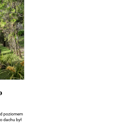
o
ad poziomem
o dachu był