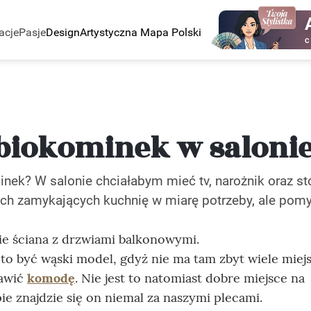
acje
Pasje
Design
Artystyczna Mapa Polski
C
 biokominek w saloni
inek? W salonie chciałabym mieć tv, narożnik oraz st
ych zamykających kuchnię w miarę potrzeby, ale pomy
e ściana z drzwiami balkonowymi.
to być wąski model, gdyż nie ma tam zbyt wiele miejs
awić
komodę
. Nie jest to natomiast dobre miejsce na
ie znajdzie się on niemal za naszymi plecami.