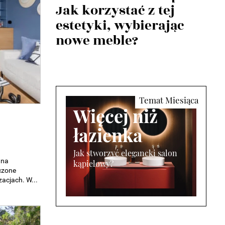
Jak korzystać z tej
estetyki, wybierając
nowe meble?
Więcej niż
łazienka
Jak stworzyć elegancki salon
 na
kąpielowy?
czone
zacjach. W...