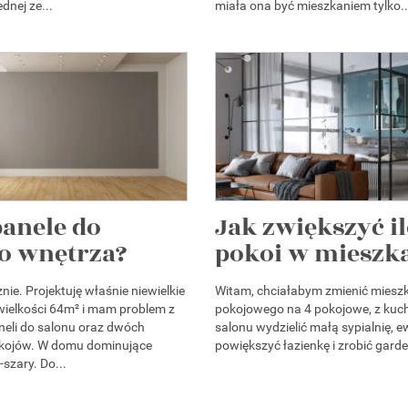
dnej ze...
miała ona być mieszkaniem tylko..
panele do
Jak zwiększyć i
o wnętrza?
pokoi w mieszk
ie. Projektuję właśnie niewielkie
Witam, chciałabym zmienić mieszk
wielkości 64m² i mam problem z
pokojowego na 4 pokojowe, z kuchn
eli do salonu oraz dwóch
salonu wydzielić małą sypialnię, e
okojów. W domu dominujące
powiększyć łazienkę i zrobić gard
-szary. Do...