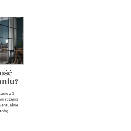
.
lość
aniu?
anie z 3
i i części
wentualnie
erobę.