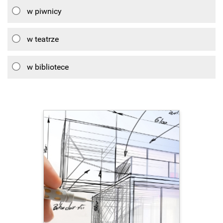
w piwnicy
w teatrze
w bibliotece