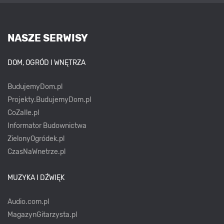
NASZE SERWISY
DOM, OGRÓD I WNĘTRZA
BudujemyDom.pl
Projekty.BudujemyDom.pl
CoZaIle.pl
Informator Budownictwa
ZielonyOgródek.pl
CzasNaWnetrze.pl
MUZYKA I DŹWIĘK
Audio.com.pl
MagazynGitarzysta.pl