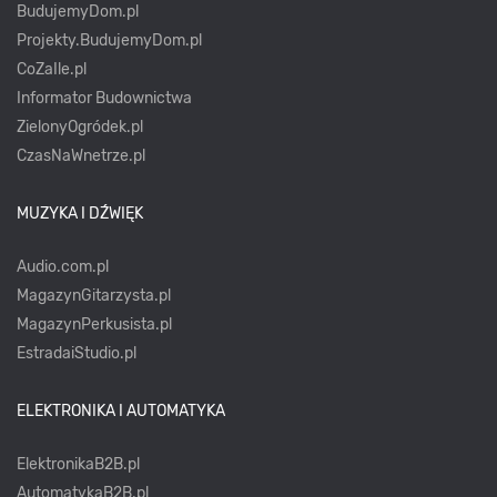
BudujemyDom.pl
Projekty.BudujemyDom.pl
CoZaIle.pl
Informator Budownictwa
ZielonyOgródek.pl
CzasNaWnetrze.pl
MUZYKA I DŹWIĘK
Audio.com.pl
MagazynGitarzysta.pl
MagazynPerkusista.pl
EstradaiStudio.pl
ELEKTRONIKA I AUTOMATYKA
ElektronikaB2B.pl
AutomatykaB2B.pl