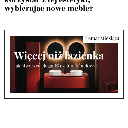
korzystać z tej estetyki,
wybierając nowe meble?
Więcej niż łazienka
Jak stworzyć elegancki salon kąpielowy?