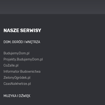
NASZE SERWISY
DOM, OGRÓD I WNĘTRZA
BudujemyDom.pl
Projekty.BudujemyDom.pl
CoZaIle.pl
Informator Budownictwa
ZielonyOgródek.pl
CzasNaWnetrze.pl
MUZYKA I DŹWIĘK