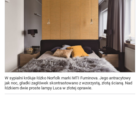
W sypialni króluje łóżko Norfolk marki MTI Furninova. Jego antracytowy
jak noc, gładki zagłówek skontrastowano z wzorzystą, złotą ścianą. Nad
łóżkiem dwie proste lampy Luca w złotej oprawie.