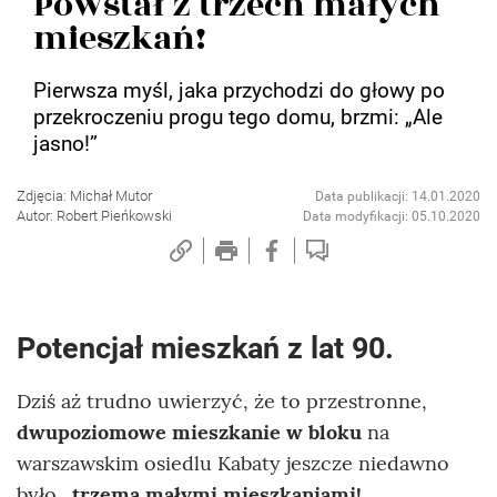
Powstał z trzech małych
mieszkań!
Pierwsza myśl, jaka przychodzi do głowy po
przekroczeniu progu tego domu, brzmi: „Ale
jasno!”
Zdjęcia: Michał Mutor
Data publikacji: 14.01.2020
Autor: Robert Pieńkowski
Data modyfikacji: 05.10.2020
Potencjał mieszkań z lat 90.
Dziś aż trudno uwierzyć, że to przestronne,
dwupoziomowe mieszkanie w bloku
na
warszawskim osiedlu Kabaty jeszcze niedawno
było…
trzema małymi mieszkaniami!