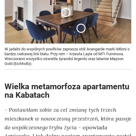
W jadalni do wspólnych posiłków zaprasza stół Avangarde marki Miloni o
bardzo ciekawej linii blatu. Przy nim – krzesła Layla od MTI Furninova.
Wieczorami wszystko oświetla żyrandol Argento oraz latarnie Mayson
Gold (Eichholtz).
Wielka metamorfoza apartamentu
na Kabatach
- Postawiłam sobie za cel zmianę tych trzech
mieszkanek w nowoczesną przestrzeń, która pasuje
do współczesnego trybu życia
- opowiada
Agnieszka. I tak dolny poziom apartamentu został