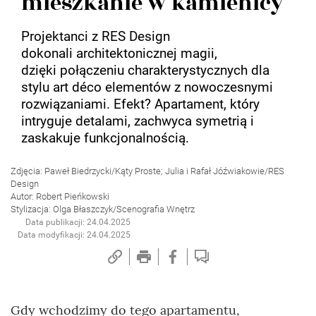
mieszkanie w kamienicy
Projektanci z RES Design
dokonali architektonicznej magii,
dzięki połączeniu charakterystycznych dla
stylu art déco elementów z nowoczesnymi
rozwiązaniami. Efekt? Apartament, który
intryguje detalami, zachwyca symetrią i
zaskakuje funkcjonalnością.
Zdjęcia: Paweł Biedrzycki/Kąty Proste; Julia i Rafał Jóźwiakowie/RES
Design
Autor: Robert Pieńkowski
Stylizacja: Olga Błaszczyk/Scenografia Wnętrz
Data publikacji: 24.04.2025
Data modyfikacji: 24.04.2025
Gdy wchodzimy do tego apartamentu,