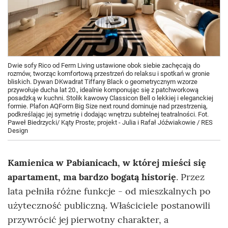
Dwie sofy Rico od Ferm Living ustawione obok siebie zachęcają do
rozmów, tworząc komfortową przestrzeń do relaksu i spotkań w gronie
bliskich. Dywan DKwadrat Tiffany Black o geometrycznym wzorze
przywołuje ducha lat 20., idealnie komponując się z patchworkową
posadzką w kuchni. Stolik kawowy Classicon Bell o lekkiej i eleganckiej
formie. Plafon AQForm Big Size next round dominuje nad przestrzenią,
podkreślając jej symetrię i dodając wnętrzu subtelnej teatralności. Fot.
Paweł Biedrzycki/ Kąty Proste; projekt - Julia i Rafał Jóźwiakowie / RES
Design
Kamienica w Pabianicach, w której mieści się
apartament, ma bardzo bogatą historię
. Przez
lata pełniła różne funkcje - od mieszkalnych po
użyteczność publiczną. Właściciele postanowili
przywrócić jej pierwotny charakter, a