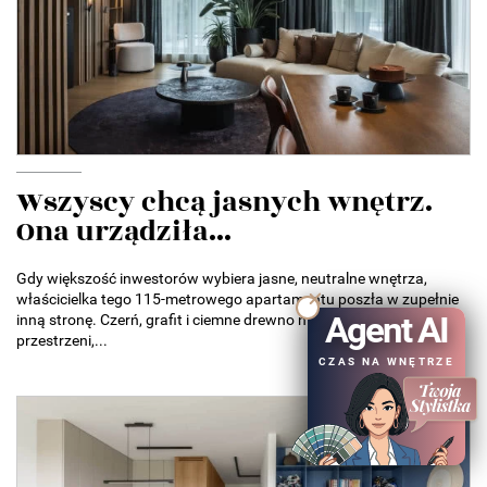
Wszyscy chcą jasnych wnętrz.
Ona urządziła...
Gdy większość inwestorów wybiera jasne, neutralne wnętrza,
właścicielka tego 115-metrowego apartamentu poszła w zupełnie
Agent AI
inną stronę. Czerń, grafit i ciemne drewno nie przytłaczają tu
przestrzeni,...
CZAS NA WNĘTRZE