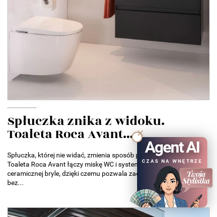
Spłuczka znika z widoku.
Toaleta Roca Avant...
Agent AI
Spłuczka, której nie widać, zmienia sposób projektowania łazienek.
CZAS NA WNĘTRZE
Toaleta Roca Avant łączy miskę WC i system spłukiwania w jednej
ceramicznej bryle, dzięki czemu pozwala zaoszczędzić miejsce
bez...