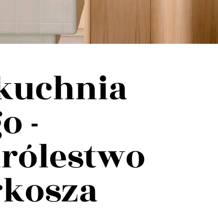
kuchnia
o -
królestwo
rkosza