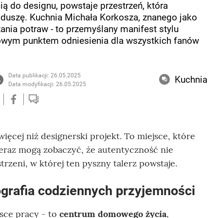
ią do designu, powstaje przestrzeń, która
e i duszę. Kuchnia Michała Korkosza, znanego jako
ania potraw - to przemyślany manifest stylu
 nowym punktem odniesienia dla wszystkich fanów
Data publikacji: 26.05.2025
Kuchnia
Data modyfikacji: 26.05.2025
ięcej niż designerski projekt. To miejsce, które
. Teraz mogą zobaczyć, że autentyczność nie
trzeni, w której ten pyszny talerz powstaje.
ografia codziennych przyjemności
jsce pracy - to
centrum domowego życia
,