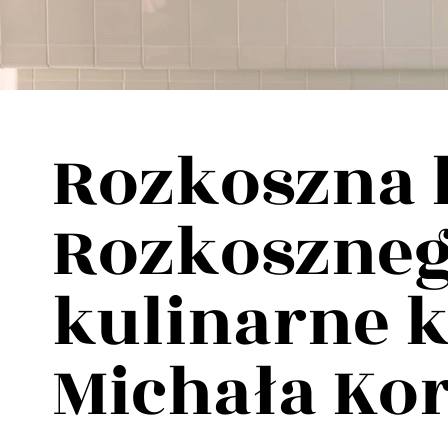
Wellnes
DIY
Rozkoszna 
Rozkoszneg
kulinarne 
Michała Ko