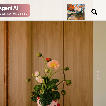
Agent AI
Nowy
ZAS NA WNĘTRZE
numer
kup ten
kup ten
numer
numer
Wydanie papierowe
Wydanie cyfrowe