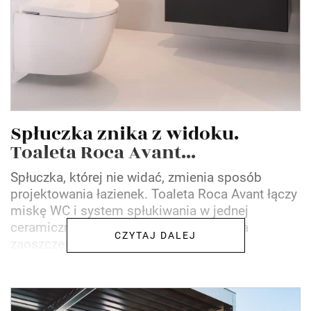
Spłuczka znika z widoku.
Toaleta Roca Avant...
Spłuczka, której nie widać, zmienia sposób
projektowania łazienek. Toaleta Roca Avant łączy
miskę WC i system spłukiwania w jednej
ceramicznej bryle, dzięki czemu pozwala
CZYTAJ DALEJ
zaoszczędzić miejsce bez...