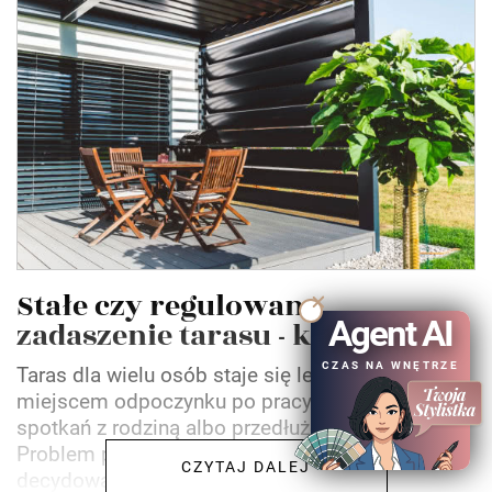
Stałe czy regulowane
Agent AI
zadaszenie tarasu - które...
CZAS NA WNĘTRZE
Taras dla wielu osób staje się letnią jadalnią,
miejscem odpoczynku po pracy, przestrzenią do
spotkań z rodziną albo przedłużeniem salonu.
Problem pojawia się wtedy, gdy pogoda zaczyna
CZYTAJ DALEJ
decydować za...