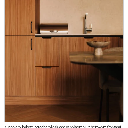
Kuchnia w kolorze orzecha włoskiego w połączeniu z beżowym frontami