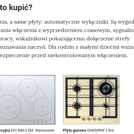
to kupić?
nia, a same płyty: automatyczne wyłączniki. Są wygo
owania włączenia z wyprzedzeniem czasowym, sygnaliz
racy, wskaźnikowi pokazującemu dołączenie strefy
zpoznawania naczyń. Dla rodzin z małymi dziećmi waż
bezpieczenie przed niekontrolowanym włączeniem.
kcyjna
EKI 848.0 EM. Sterowanie
Płyta gazowa
G6N50RW z linii