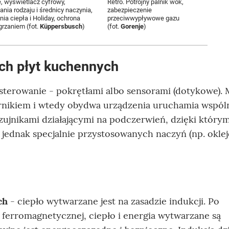
 wyświetlacz cyfrowy,
Retro. Potrójny palnik wok,
nia rodzaju i średnicy naczynia,
zabezpieczenie
ia ciepła i Holiday, ochrona
przeciwwypływowe gazu
grzaniem (fot.
Küppersbusch
)
(fot.
Gorenje
)
ach płyt kuchennych
 sterowanie - pokrętłami albo sensorami (dotykowe).
karnikiem i wtedy obydwa urządzenia uruchamia wspól
czujnikami działającymi na podczerwień, dzięki który
 jednak specjalnie przystosowanych naczyń (np. okle
ch
- ciepło wytwarzane jest na zasadzie indukcji. Po
 ferromagnetycznej, ciepło i energia wytwarzane są