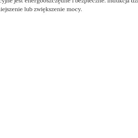
jne jest energooszczędne i bezpieczne. Indukcja dzi
iejszenie lub zwiększenie mocy.