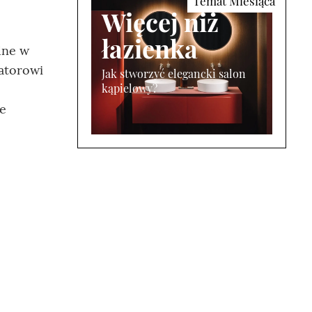
Więcej niż
łazienka
dne w
atorowi
Jak stworzyć elegancki salon
kąpielowy?
ne