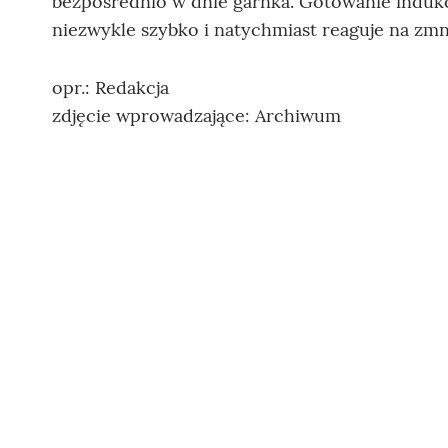
bezpośrednio w dnie garnka. Gotowanie indukcy
niezwykle szybko i natychmiast reaguje na zmn
opr.: Redakcja
zdjęcie wprowadzające: Archiwum