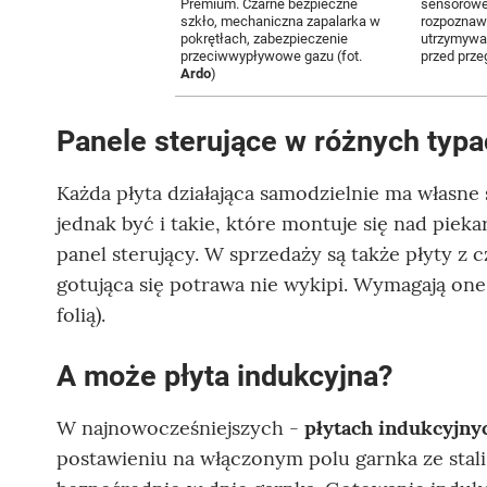
Premium. Czarne bezpieczne
sensorowe,
szkło, mechaniczna zapalarka w
rozpoznawa
pokrętłach, zabezpieczenie
utrzymywan
przeciwwypływowe gazu (fot.
przed prze
Ardo
)
Panele sterujące w różnych typ
Każda płyta działająca samodzielnie ma własne
jednak być i takie, które montuje się nad pie
panel sterujący. W sprzedaży są także płyty z 
gotująca się potrawa nie wykipi. Wymagają one
folią).
A może płyta indukcyjna?
W najnowocześniejszych -
płytach indukcyjny
postawieniu na włączonym polu garnka ze stali