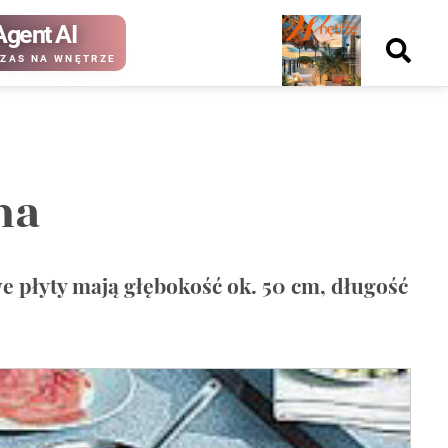
Agent AI
Nowy
ZAS NA WNĘTRZE
numer
na
kup ten
kup ten
numer
numer
Wydanie papierowe
Wydanie cyfrowe
 płyty mają głębokość ok. 50 cm, długość