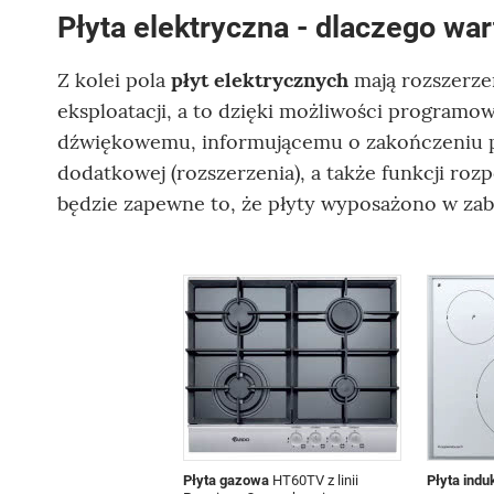
Płyta elektryczna - dlaczego war
Z kolei pola
płyt elektrycznych
mają rozszerze
eksploatacji, a to dzięki możliwości program
dźwiękowemu, informującemu o zakończeniu p
dodatkowej (rozszerzenia), a także funkcji ro
będzie zapewne to, że płyty wyposażono w za
Płyta gazowa
HT60TV z linii
Płyta indu