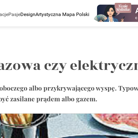
acje
Pasje
Design
Artystyczna Mapa Polski
C
gazowa czy elektrycz
roboczego albo przykrywającego wyspę. Typowe
 być zasilane prądem albo gazem.