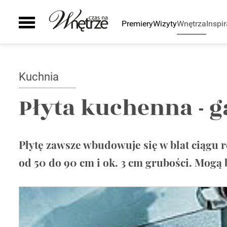
Premiery
Wizyty
Wnętrza
Inspir
Pomieszczenia
Inspiracje
Sztuka
Wyposażenie
Galeria
Zielony zakątek
Kuchnia
Ściany i podłogi
Kuchnia
Auto
Łazienka
Drzwi i okna
Smaki życia
Salon
Schody
Płyta kuchenna - 
Sypialnia
Kominki
Pokój dziecka
Grzejniki
Gabinet
Oświetlenie
Płytę zawsze wbudowuje się w blat ciągu 
Biuro
Smart home
od 50 do 90 cm i ok. 3 cm grubości. Mogą
Taras i ogród
Szafy
Zaplecze domu
AGD
Zlewy i baterie
Wanny i natryski
Ceramika Łazienkowa