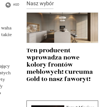
Nasz wybór
AGD
i waha
 także
Ten producent
wprowadza nowe
kolory frontów
ający
meblowych! Curcuma
istych
Gold to nasz faworyt!
yty
fy
o