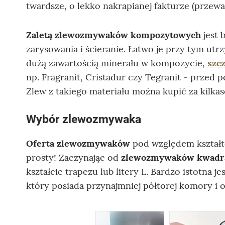
twardsze, o lekko nakrapianej fakturze (przew
Zaletą zlewozmywaków kompozytowych
jest 
zarysowania i ścieranie. Łatwo je przy tym ut
dużą zawartością minerału w kompozycie,
szc
np. Fragranit, Cristadur czy Tegranit - przed
Zlew z takiego materiału można kupić za kilkas
Wybór zlewozmywaka
Oferta zlewozmywaków
pod względem kształtó
prosty! Zaczynając od
zlewozmywaków
kwadr
kształcie trapezu lub litery L. Bardzo istotna je
który posiada przynajmniej półtorej komory i 