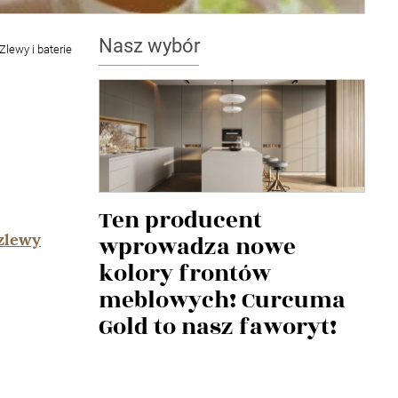
Nasz wybór
Zlewy i baterie
Ten producent
zlewy
wprowadza nowe
kolory frontów
meblowych! Curcuma
Gold to nasz faworyt!