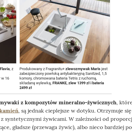
lavia
, z
Produkowany z Fragranitu+
zlewozmywak Maris
jest
zabezpieczony powłoką antybakteryjną Sanitzed, 1,5
y w 16
komory, chromowana bateria Tetris z ruchomą,
składaną wylewką,
FRANKE, zlew 1399 zł i bateria
2499 zł
mywaki z kompozytów mineralno-żywicznych
, któr
 kamień
, są jednak cieplejsze w dotyku. Otrzymuje się
 z syntetycznymi żywicami. W zależności od proporcj
zące, gładsze (przewaga żywic), albo nieco bardziej p