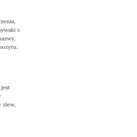
zenia,
mywaki z
nazwy,
pozytu.
jest
w
 zlew,