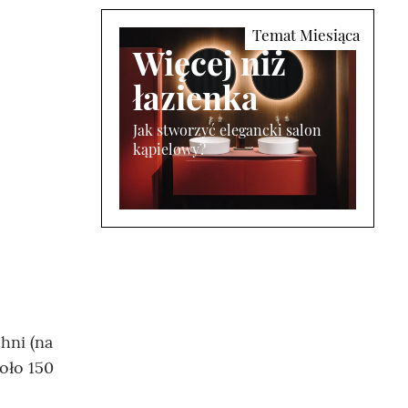
Więcej niż
łazienka
Jak stworzyć elegancki salon
kąpielowy?
hni (na
oło 150