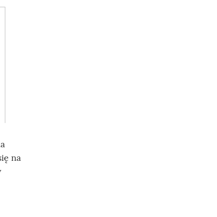
na
się na
y