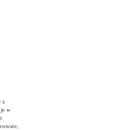
e z
 je w
i
orowate,