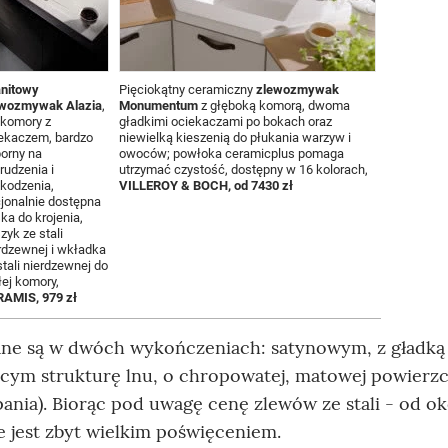
nitowy
Pięciokątny ceramiczny
zlewozmywak
ewozmywak Alazia
,
Monumentum
z głęboką komorą, dwoma
 komory z
gładkimi ociekaczami po bokach oraz
ekaczem, bardzo
niewielką kieszenią do płukania warzyw i
orny na
owoców; powłoka ceramicplus pomaga
rudzenia i
utrzymać czystość, dostępny w 16 kolorach,
kodzenia,
VILLEROY & BOCH, od 7430 zł
jonalnie dostępna
ka do krojenia,
zyk ze stali
rdzewnej i wkładka
stali nierdzewnej do
ej komory,
AMIS, 979 zł
e są w dwóch wykończeniach: satynowym, z gładką
ącym strukturę lnu, o chropowatej, matowej powierzc
ania). Biorąc pod uwagę cenę zlewów ze stali - od ok
ie jest zbyt wielkim poświęceniem.