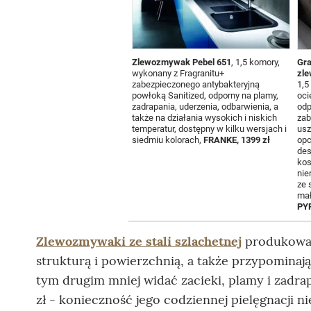
Zlewozmywak Pebel 651
, 1,5 komory,
Gra
wykonany z Fragranitu+
zl
zabezpieczonego antybakteryjną
1,5
powłoką Sanitized, odporny na plamy,
oci
zadrapania, uderzenia, odbarwienia, a
odp
także na działania wysokich i niskich
zab
temperatur, dostępny w kilku wersjach i
usz
siedmiu kolorach,
FRANKE, 1399 zł
opc
des
kos
nie
ze 
mał
PYR
Zlewozmywaki ze stali szlachetnej
produkowan
strukturą i powierzchnią, a także przypominaj
tym drugim mniej widać zacieki, plamy i zadrap
zł - konieczność jego codziennej pielęgnacji n