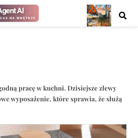
Agent AI
Nowy
ZAS NA WNĘTRZE
numer
kup ten
kup ten
numer
numer
Wydanie papierowe
Wydanie cyfrowe
odną pracę w kuchni. Dzisiejsze zlewy
owe wyposażenie, które sprawia, że służą