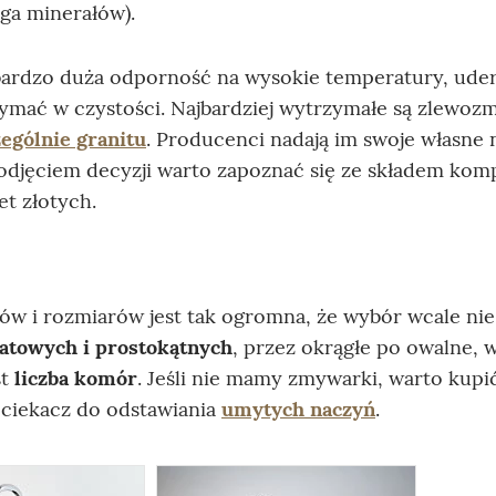
aga minerałów).
bardzo duża odporność na wysokie temperatury, uder
rzymać w czystości. Najbardziej wytrzymałe są zlewoz
zególnie granitu
. Producenci nadają im swoje własne 
 podjęciem decyzji warto zapoznać się ze składem kom
et złotych.
w i rozmiarów jest tak ogromna, że wybór wcale nie 
atowych i prostokątnych
, przez okrągłe po owalne, 
st
liczba komór
. Jeśli nie mamy zmywarki, warto kupić
ociekacz do odstawiania
umytych naczyń
.