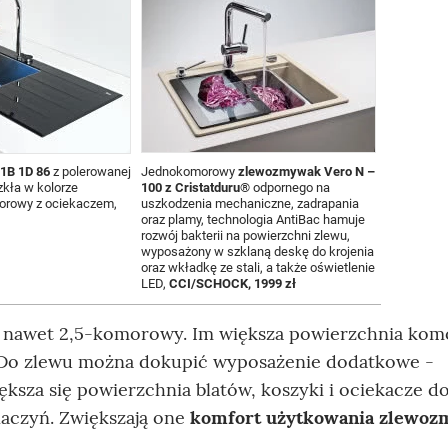
1B 1D 86
z polerowanej
Jednokomorowy
zlewozmywak Vero N –
szkła w kolorze
100 z Cristatduru
® odpornego na
orowy z ociekaczem,
uszkodzenia mechaniczne, zadrapania
oraz plamy, technologia AntiBac hamuje
rozwój bakterii na powierzchni zlewu,
wyposażony w szklaną deskę do krojenia
oraz wkładkę ze stali, a także oświetlenie
LED,
CCI/SCHOCK, 1999 zł
, a nawet 2,5-komorowy. Im większa powierzchnia komó
. Do zlewu można dokupić wyposażenie dodatkowe -
ększa się powierzchnia blatów, koszyki i ociekacze d
aczyń. Zwiększają one
komfort użytkowania zlewo