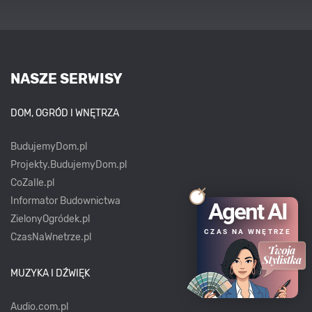
NASZE SERWISY
DOM, OGRÓD I WNĘTRZA
BudujemyDom.pl
Projekty.BudujemyDom.pl
CoZaIle.pl
Informator Budownictwa
Agent AI
ZielonyOgródek.pl
CZAS NA WNĘTRZE
CzasNaWnetrze.pl
MUZYKA I DŹWIĘK
Audio.com.pl