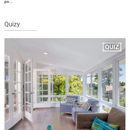
po...
Quizy
QUIZ