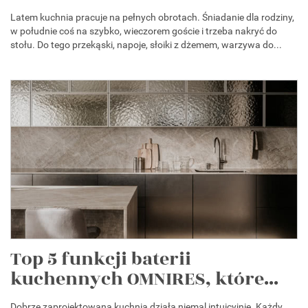
Latem kuchnia pracuje na pełnych obrotach. Śniadanie dla rodziny,
w południe coś na szybko, wieczorem goście i trzeba nakryć do
stołu. Do tego przekąski, napoje, słoiki z dżemem, warzywa do...
Top 5 funkcji baterii
kuchennych OMNIRES, które...
Dobrze zaprojektowana kuchnia działa niemal intuicyjnie. Każdy