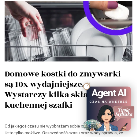
Domowe kostki do zmywarki
są 10x wydajniejsze.
Agent AI
Wystarczy kilka składników z
kuchennej szafki
CZAS NA WNĘTRZE
Od jakiegoś czasu nie wyobrażam sobie myć naczyń ręcznie, o
ile to tylko możliwe. Oszczędność czasu oraz wody sprawia, że