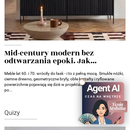
Mid-century modern bez
odtwarzania epoki. Jak...
Meble lat 60. i 70. wróciły do łask - i to z pełną mocą. Smukłe nóżki,
ciemne drewno, geometryczne bryły, obłe kształty i ryflowane
powierzchnie pojawiają się dziś w projektach od małych mieszkań
Agent AI
po...
CZAS NA WNĘTRZE
Quizy