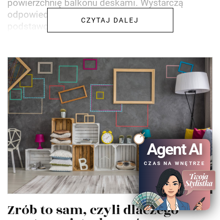
powierzchnię balkonu deskami. Wystarczą
odpowiednie materiały, trochę sprzętu,
CZYTAJ DALEJ
podstawowa wiedza budowlana i...
Agent AI
CZAS NA WNĘTRZE
Zrób to sam, czyli dlaczego