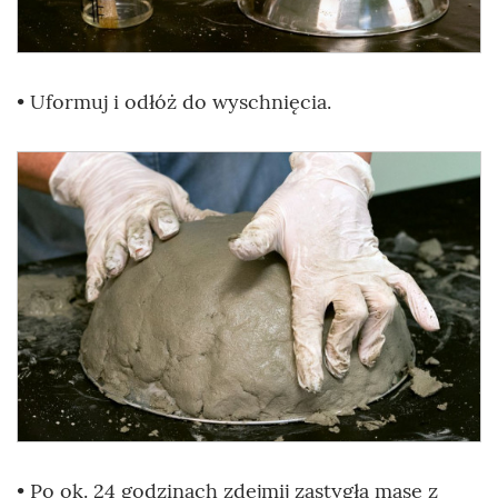
• Uformuj i odłóż do wyschnięcia.
• Po ok. 24 godzinach zdejmij zastygłą masę z