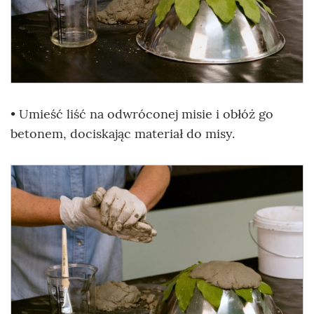
• Umieść liść na odwróconej misie i obłóż go
betonem, dociskając materiał do misy.