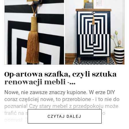
Op-artowa szafka, czyli sztuka
renowacji mebli -...
Nowe, nie zawsze znaczy kupione. W erze DIY
coraz częściej nowe, to przerobione - i to nie do
poznania! Czy stary mebel z przedpokoju może
trafić na salony? Tak, jeśli mamy na niego
CZYTAJ DALEJ
pomysł. Z resztą...