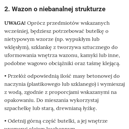
2. Wazon o niebanalnej strukturze
UWAGA!
Oprócz przedmiotów wskazanych
wcześniej, będziesz potrzebować butelkę o
nietypowym wzorze (np. wypukłym lub
wklęsłym), szklankę z tworzywa sztucznego do
uformowania wnętrza wazonu, kamyki lub inne,
podobne wagowo obciążniki oraz taśmę klejącą.
• Przełóż odpowiednią ilość masy betonowej do
naczynia (plastikowego lub szklanego) i wymieszaj
z wodą, zgodnie z proporcjami wskazanymi na
opakowaniu. Do mieszania wykorzystaj
szpachelkę lub starą, drewnianą łyżkę.
• Odetnij górną część butelki, a jej wnętrze
wysmaruj olejem kuchennym.