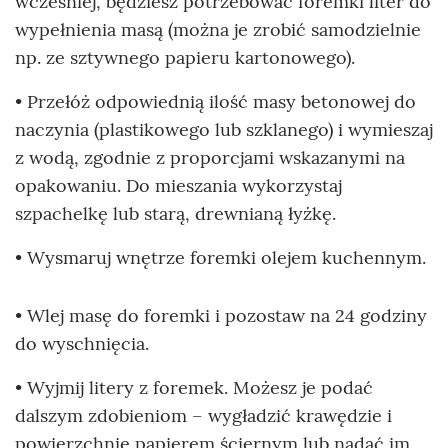
wcześniej, będziesz potrzebować foremki liter do
wypełnienia masą (można je zrobić samodzielnie
np. ze sztywnego papieru kartonowego).
• Przełóż odpowiednią ilość masy betonowej do
naczynia (plastikowego lub szklanego) i wymieszaj
z wodą, zgodnie z proporcjami wskazanymi na
opakowaniu. Do mieszania wykorzystaj
szpachelkę lub starą, drewnianą łyżkę.
• Wysmaruj wnętrze foremki olejem kuchennym.
• Wlej masę do foremki i pozostaw na 24 godziny
do wyschnięcia.
• Wyjmij litery z foremek. Możesz je podać
dalszym zdobieniom – wygładzić krawędzie i
powierzchnię papierem ściernym lub nadać im