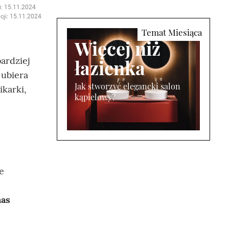
i: 15.11.2024
cji: 15.11.2024
Więcej niż
bardziej
łazienka
 ubiera
Jak stworzyć elegancki salon
karki,
kąpielowy?
e
nas