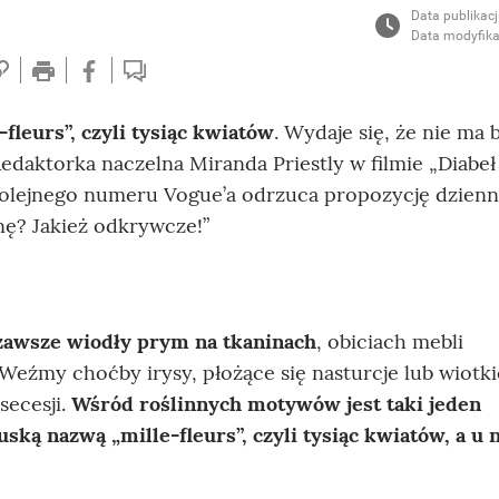
Data publikacj
Data modyfika
fleurs”, czyli tysiąc kwiatów
. Wydaje się, że nie ma 
aktorka naczelna Miranda Priestly w filmie „Diabeł
kolejnego numeru Vogue’a odrzuca propozycję dzienni
nę? Jakież odkrywcze!”
awsze wiodły prym na tkaninach
, obiciach mebli
. Weźmy choćby irysy, płożące się nasturcje lub wiotki
secesji.
Wśród roślinnych motywów jest taki jeden
ską nazwą „mille-fleurs”, czyli tysiąc kwiatów, a u 