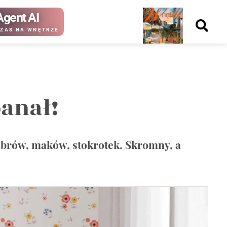
Agent AI
Nowy
ZAS NA WNĘTRZE
numer
banał!
kup ten
kup ten
numer
numer
Wydanie papierowe
Wydanie cyfrowe
abrów, maków, stokrotek. Skromny, a