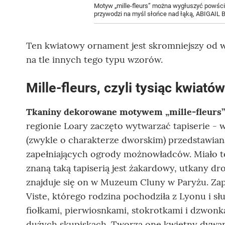
Motyw „mille-fleurs” można wygłuszyć powścią
przywodzi na myśl słońce nad łąką, ABIGAIL
Ten kwiatowy ornament jest skromniejszy od w
na tle innych tego typu wzorów.
Mille-fleurs, czyli tysiąc kwiatów
Tkaniny dekorowane motywem „mille-fleurs”
regionie Loary zaczęto wytwarzać tapiserie - 
(zwykle o charakterze dworskim) przedstawiana 
zapełniających ogrody możnowładców. Miało to 
znaną taką tapiserią jest żakardowy, utkany 
znajduje się on w Muzeum Cluny w Paryżu. Za
Viste, którego rodzina pochodziła z Lyonu i słu
fiołkami, pierwiosnkami, stokrotkami i dzwonk
dużych skupiskach. Tworzą one kwietny dywan r