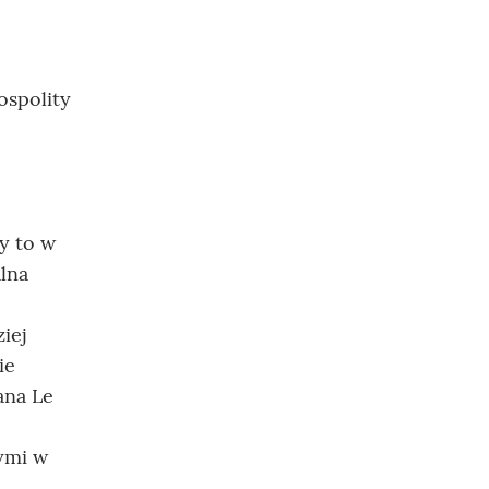
ospolity
y to w
lna
,
iej
ie
ana Le
nymi w