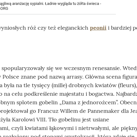
gliwą aranżację sypialni. Ładnie wygląda tu żółta świeca -
 BORG
yniosłych róż czy też eleganckich
peonii
i bardziej p
spopularyzowały się we wczesnym renesansie. Wted
w Polsce znane pod nazwą arrasy. Główna scena figura
była na tle tysięcy (mille) drobnych kwiatów (fleurs)
na celu podkreślenie majestatu i bogactwa. Najbardz
drobnym splotem gobelin „Dama z jednorożcem”. Obecn
projektował go Francuz Willem de Pannemaker dla Je
żyła Karolowi VIII. Tło gobelinu jest usiane
ami, czyli kwiatami łąkowymi i nietrwałymi, ale pięk
ozłożony pod stopami arystokracji, która zdaje się