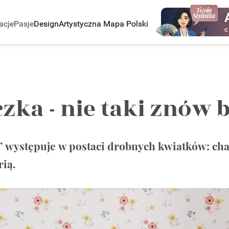
acje
Pasje
Design
Artystyczna Mapa Polski
C
ka - nie taki znów 
 występuje w postaci drobnych kwiatków: ch
rią.