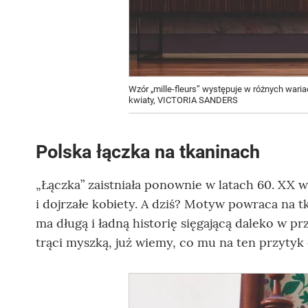
Wzór „mille-fleurs” występuje w różnych wari
kwiaty, VICTORIA SANDERS
Polska łączka na tkaninach
„Łączka” zaistniała ponownie w latach 60. XX 
i dojrzałe kobiety. A dziś? Motyw powraca na t
ma długą i ładną historię sięgającą daleko w pr
trąci myszką, już wiemy, co mu na ten przyty