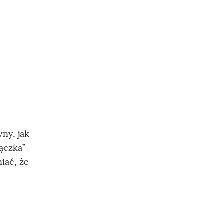
ny, jak
ączka”
iać, że