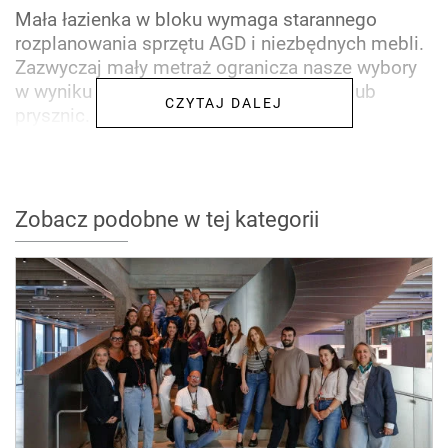
Mała łazienka w bloku wymaga starannego
rozplanowania sprzętu AGD i niezbędnych mebli.
Zazwyczaj mały metraż ogranicza nasze wybory
w wyniku czego musimy wybrać wannę lub
CZYTAJ DALEJ
prysznic. A co z pralką?...
Zobacz podobne w tej kategorii