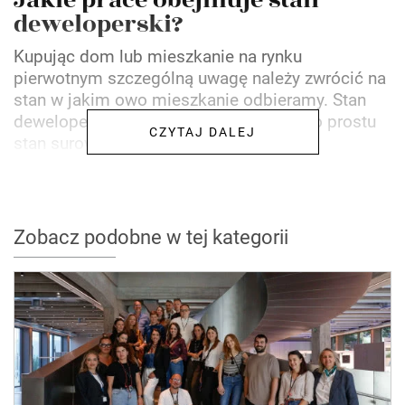
deweloperski?
Kupując dom lub mieszkanie na rynku
pierwotnym szczególną uwagę należy zwrócić na
stan w jakim owo mieszkanie odbieramy. Stan
deweloperski to w wielu przypadkach po prostu
CZYTAJ DALEJ
stan surowy zakupionej...
Zobacz podobne w tej kategorii