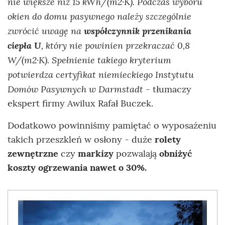
nie większe niż 15 kWh/(m2·K). Podczas wyboru
okien do domu pasywnego należy szczególnie
zwrócić uwagę na
współczynnik przenikania
ciepła U
, który nie powinien przekraczać 0,8
W/(m2·K). Spełnienie takiego kryterium
potwierdza certyfikat niemieckiego Instytutu
Domów Pasywnych w Darmstadt
- tłumaczy
ekspert firmy Awilux Rafał Buczek.
Dodatkowo powinniśmy pamiętać o wyposażeniu
takich przeszkleń w osłony - duże
rolety
zewnętrzne
czy
markizy
pozwalają
obniżyć
koszty ogrzewania nawet o 30%.