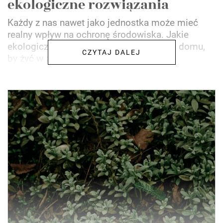
ekologiczne rozwiązania
Każdy z nas nawet jako jednostka może mieć
realny wpływ na ochronę środowiska. Jakie
ekologiczne rozwiązania wprowadzić do domu,
CZYTAJ DALEJ
by żyć w zgodzie z naturą?