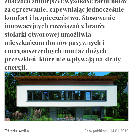
znacząco zmniejszyć wysokość rachunków
za ogrzewanie, zapewniając jednocześnie
komfort i bezpieczeństwo. Stosowanie
innowacyjnych rozwiązań z branży
stolarki otworowej umożliwia
mieszkańcom domów pasywnych i
energooszczędnych montaż dużych
przeszkleń, które nie wpływają na straty
energii.
Zdjęcia: Awilux
Data publikacji: 14.01.2019