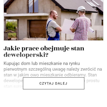
Jakie prace obejmuje stan
deweloperski?
Kupując dom lub mieszkanie na rynku
pierwotnym szczególną uwagę należy zwrócić na
stan w jakim owo mieszkanie odbieramy. Stan
deweloperski to w wielu przypadkach po prostu
CZYTAJ DALEJ
stan surowy zakupionej...