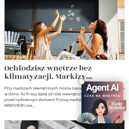
Ochłodzisz wnętrze bez
klimatyzacji. Markizy...
Agent AI
Przy markizach zewnętrznych można zapomnieć o upale i duchocie
w domu. Aż 8 razy lepiej od rolet wewnętrznych zabezpieczają
CZAS NA WNĘTRZE
przed nadmiernym słońcem! Poznaj markizy pionowe FAKRO
INNOVIEW Line,...