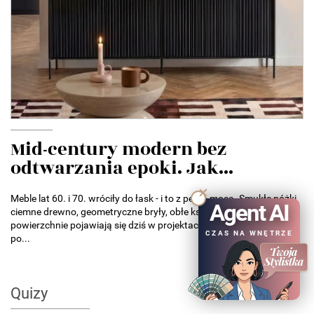
Mid-century modern bez
odtwarzania epoki. Jak...
Meble lat 60. i 70. wróciły do łask - i to z pełną mocą. Smukłe nóżki,
Agent AI
ciemne drewno, geometryczne bryły, obłe kształty i ryflowane
powierzchnie pojawiają się dziś w projektach od małych mieszkań
CZAS NA WNĘTRZE
po...
Quizy