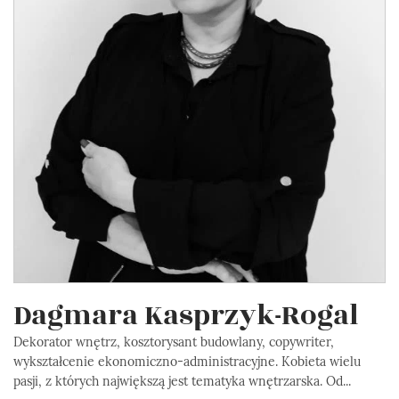
Dagmara Kasprzyk-Rogal
Dekorator wnętrz, kosztorysant budowlany, copywriter,
wykształcenie ekonomiczno-administracyjne. Kobieta wielu
pasji, z których największą jest tematyka wnętrzarska. Od...