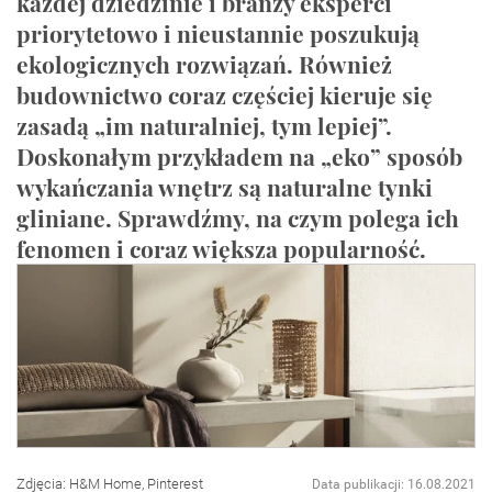
każdej dziedzinie i branży eksperci
priorytetowo i nieustannie poszukują
ekologicznych rozwiązań. Również
budownictwo coraz częściej kieruje się
zasadą „im naturalniej, tym lepiej”.
Doskonałym przykładem na „eko” sposób
wykańczania wnętrz są naturalne tynki
gliniane. Sprawdźmy, na czym polega ich
fenomen i coraz większa popularność.
Zdjęcia: H&M Home, Pinterest
Data publikacji: 16.08.2021