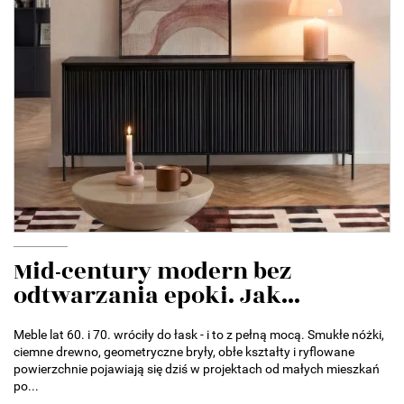
Mid-century modern bez
odtwarzania epoki. Jak...
Meble lat 60. i 70. wróciły do łask - i to z pełną mocą. Smukłe nóżki,
ciemne drewno, geometryczne bryły, obłe kształty i ryflowane
powierzchnie pojawiają się dziś w projektach od małych mieszkań
po...