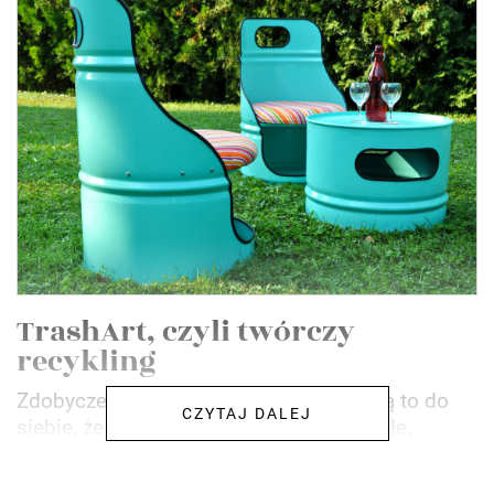
TrashArt, czyli twórczy
recykling
Zdobycze nowoczesnej technologii mają to do
CZYTAJ DALEJ
siebie, że są cudowne i coraz mniej trwałe.