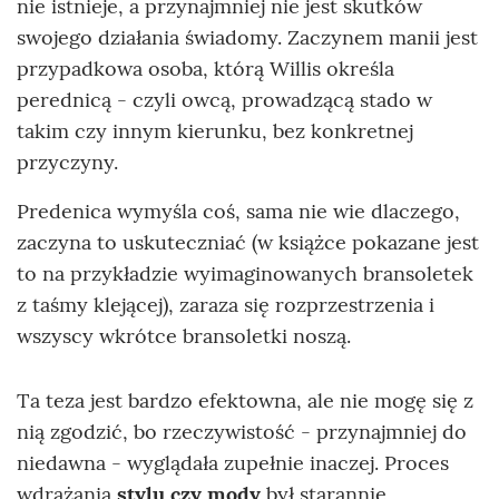
nie istnieje, a przynajmniej nie jest skutków
swojego działania świadomy. Zaczynem manii jest
przypadkowa osoba, którą Willis określa
perednicą - czyli owcą, prowadzącą stado w
takim czy innym kierunku, bez konkretnej
przyczyny.
Predenica wymyśla coś, sama nie wie dlaczego,
zaczyna to uskuteczniać (w książce pokazane jest
to na przykładzie wyimaginowanych bransoletek
z taśmy klejącej), zaraza się rozprzestrzenia i
wszyscy wkrótce bransoletki noszą.
Ta teza jest bardzo efektowna, ale nie mogę się z
nią zgodzić, bo rzeczywistość - przynajmniej do
niedawna - wyglądała zupełnie inaczej. Proces
wdrażania
stylu czy mody
był starannie