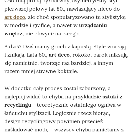
Ostatnią próbą był barwny, asymetryczny styl
pierwszej połowy lat 80., nawiązujący nieco do
art deco
, ale choć spopularyzowano tę stylistykę
w modzie i grafice, a nawet w
urządzaniu
wnętrz
, nie chwycił na całego.
A dziś? Dziś mamy groch z kapustą. Style wracają
i znikają. Lata 60.,
art deco
, rokoko, barok miksują
się namiętnie, tworząc raz bardziej, a innym
razem mniej strawne koktajle.
W dodatku cały proces został zaburzony, a
najlepiej widać to chyba na przykładzie
sztuki z
recyclingu
- teoretycznie ostatniego ogniwa w
łańcuchu stylizacji. Logicznie rzecz biorąc,
design recyclingowy powinien przecież
naśladować modę - wszyscy chyba pamiętamy z