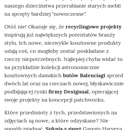
naszego dzieciństwa przerabianie starych mebli
na sprzęty bardziej "nowoczesne".
Otóż nie! Okazuje się, że
recyclingowe projekty
inspirują już największych potentatów branży
stylu. Ich nowe, niezwykle kosztowne produkty
udają coś, co mogłoby zostać poskładane z
rzeczy niepotrzebnych. Najlepiej chyba widać to
na przykładzie kolekcji astronomicznie
kosztownych damskich
butów Balenciagi
sprzed
dwóch lat oraz na rzeczach nowej, błyskawicznie
podbijającej rynki
firmy Designual
, opierającej
swoje projekty na koncepcji patchworku.
Które przedmioty z tych, przedstawionych na
zdjęciach są nowe, a które odzyskane? Nie
sposób zgadnąć.
Suknia z gazet
Garego Harveya