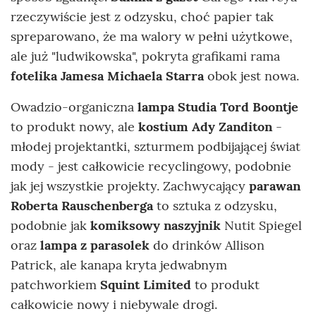
rzeczywiście jest z odzysku, choć papier tak
spreparowano, że ma walory w pełni użytkowe,
ale już "ludwikowska", pokryta grafikami rama
fotelika Jamesa Michaela Starra
obok jest nowa.
Owadzio-organiczna
lampa Studia Tord Boontje
to produkt nowy, ale
kostium Ady Zanditon
-
młodej projektantki, szturmem podbijającej świat
mody - jest całkowicie recyclingowy, podobnie
jak jej wszystkie projekty. Zachwycający
parawan
Roberta Rauschenberga
to sztuka z odzysku,
podobnie jak
komiksowy naszyjnik
Nutit Spiegel
oraz
lampa z parasolek
do drinków Allison
Patrick, ale kanapa kryta jedwabnym
patchworkiem
Squint Limited
to produkt
całkowicie nowy i niebywale drogi.