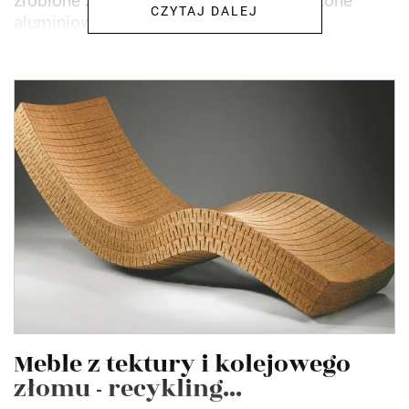
zrobione z tektury, a wewnątrz jest wyłożone
CZYTAJ DALEJ
aluminiową...
Meble z tektury i kolejowego
złomu - recykling...