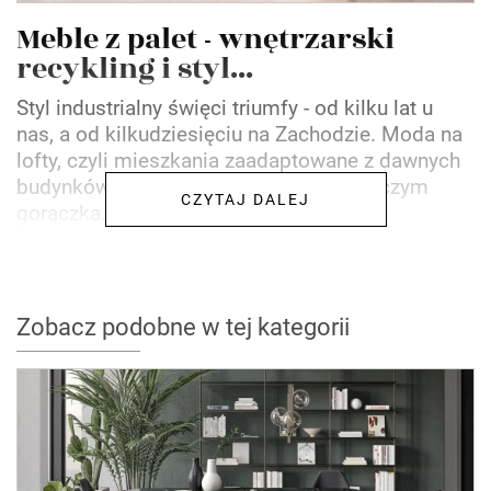
Meble z palet - wnętrzarski
recykling i styl...
Styl industrialny święci triumfy - od kilku lat u
nas, a od kilkudziesięciu na Zachodzie. Moda na
lofty, czyli mieszkania zaadaptowane z dawnych
budynków fabrycznych i magazynów, niczym
CZYTAJ DALEJ
gorączka...
Zobacz podobne w tej kategorii