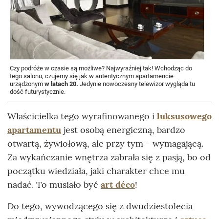
Czy podróże w czasie są możliwe? Najwyraźniej tak! Wchodząc do
M
tego salonu, czujemy się jak w autentycznym apartamencie
k
urządzonym
w latach 20.
Jedynie nowoczesny telewizor wygląda tu
w
dość futurystycznie.
s
Właścicielka tego wyrafinowanego i
luksusowego
apartamentu
jest osobą energiczną, bardzo
otwartą, żywiołową, ale przy tym - wymagającą.
Za wykańczanie wnętrza zabrała się z pasją, bo od
początku wiedziała, jaki charakter chce mu
nadać. To musiało być
art déco
!
Do tego, wywodzącego się z dwudziestolecia