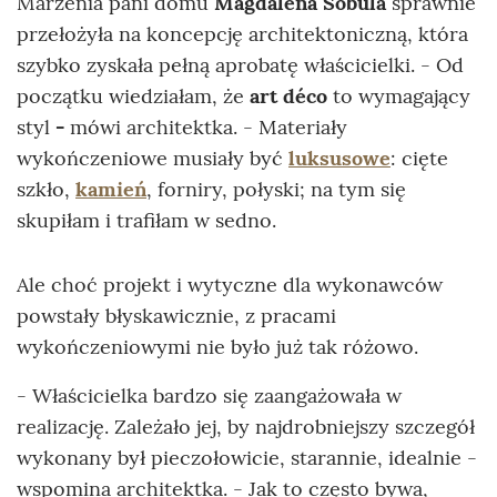
Marzenia pani domu
Magdalena Sobula
sprawnie
przełożyła na koncepcję architektoniczną, która
szybko zyskała pełną aprobatę właścicielki. - Od
początku wiedziałam, że
art déco
to wymagający
styl
-
mówi architektka. - Materiały
wykończeniowe musiały być
luksusowe
: cięte
szkło,
kamień
, forniry, połyski; na tym się
skupiłam i trafiłam w sedno.
Ale choć projekt i wytyczne dla wykonawców
powstały błyskawicznie, z pracami
wykończeniowymi nie było już tak różowo.
- Właścicielka bardzo się zaangażowała w
realizację. Zależało jej, by najdrobniejszy szczegół
wykonany był pieczołowicie, starannie, idealnie -
wspomina architektka. - Jak to często bywa,