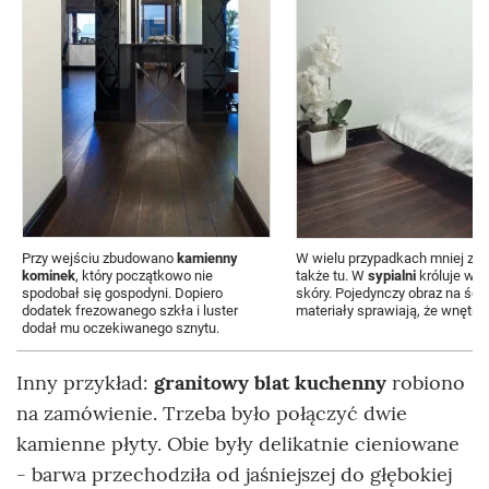
Przy wejściu zbudowano
kamienny
W wielu przypadkach mniej zna
kominek
, który początkowo nie
także tu. W
sypialni
króluje wy
spodobał się gospodyni. Dopiero
skóry. Pojedynczy obraz na ścia
dodatek frezowanego szkła i luster
materiały sprawiają, że wnętrze
dodał mu oczekiwanego sznytu.
Inny przykład:
granitowy blat kuchenny
robiono
na zamówienie. Trzeba było połączyć dwie
kamienne płyty. Obie były delikatnie cieniowane
- barwa przechodziła od jaśniejszej do głębokiej