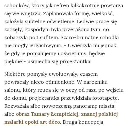
schodków, który jak refren kilkakrotnie powtarza
się we wnętrzu. Zaplanowała formę, wielkość,
założyła subtelne oświetlenie. Ledwie prace się
zaczęły, gospodyni była przerażona tym, co
zobaczyła pod sufitem. Szaro-brunatne schodki
nie mogły jej zachwycić. - Uwierzyła mi jednak,
że gdy je pomalujemy i oświetlimy, będzie
pięknie - uśmiecha się projektantka.
Niektóre pomysły ewoluowały, czasem
powracały nieco odmienione. W narożniku
salonu, który rzuca się w oczy od razu po wejściu
do domu, projektantka przewidziała fototapetę.
Rozważała albo nowoczesną panoramę miasta,
albo
obraz Tamary Łempickiej
, znanej polskiej
malarki epoki art déco
. Druga koncepcja