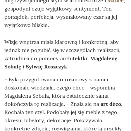
międzywojennego stylu w architekturze i
sztuce
,
gospodyni czuje wyjątkowy sentyment. Ten
porządek, perfekcja, wysmakowany czar są jej
wyjątkowo bliskie.
Wizję wnętrza miała klarowną i konkretną, aby
jednak nie pogubić się w szczegółach realizacji,
zatrudniła do pomocy architektki:
Magdalenę
Sobulę
i
Sylwię Roszczyk
.
- Była przygotowana do rozmowy z nami i
doskonale wiedziała, czego chce - wspomina
Magdalena Sobula, która ostatecznie sama
dokończyła tę realizację. - Znała się na
art déco
.
Kochała ten styl. Podobały jej się meble z tego
okresu, bibeloty, dekoracje. Pokazywała
konkretne zdjęcia; rozwiązania, które ją urzekły.