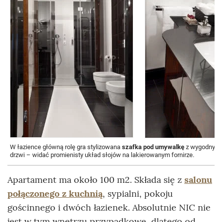
W łazience główną rolę gra stylizowana
szafka pod umywalkę
z wygodnym, 
drzwi – widać promienisty układ słojów na lakierowanym fornirze.
Apartament ma około 100 m2. Składa się z
salonu
połączonego z kuchnią
, sypialni, pokoju
gościnnego i dwóch łazienek. Absolutnie NIC nie
jest w tym wnętrzu przypadkowe, dlatego od