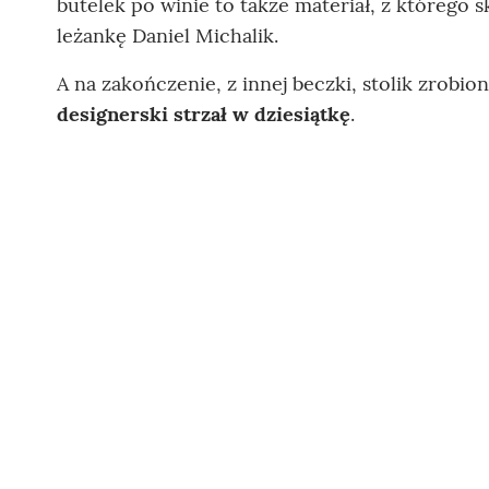
butelek po winie to także materiał, z którego
leżankę Daniel Michalik.
A na zakończenie, z innej beczki, stolik zrob
designerski strzał w dziesiątkę
.