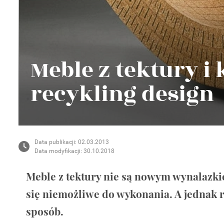
Wellnes
DIY
Meble z tektury i
recykling design
Data publikacji: 02.03.2013
Data modyfikacji: 30.10.2018
Meble z tektury nie są nowym wynalazk
się niemożliwe do wykonania. A jednak r
sposób.