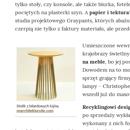
tylko stoły, czy konsole, ale także biurka, fote
pociętych na plasterki szyn. A
papier i tektura
studia projektowego Graypants, których abaż
czerpią nie tylko z faktury materiału, ale prze
Umieszczone wewnąt
krajobrazy świetln
na meble
, bo jej p
Dowodem na to mo
sprzęt grający firm
lampy - Christophe
wszedł już do maso
Recyklingowi desig
Stolik z bilardowych kijów,
onarchitektursite.com
po sprzedaży wykła
wykonany z nich fo