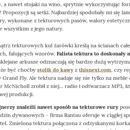
le, a nawet stojaki na wino, sprytnie wykorzystując fo
? Propozycji są setki. Najbardziej spodobały mi się la
ury, wykonane z tekturowych pasów, walory estetycz
de wszystkim z jego natury.
rz tekturowych kul żarówki kreślą na ścianach cał
ych, falujących wzorów.
Falista tektura to doskonały 
osklejane arkusze odznaczają się bardzo dużą wytrzyma
że być choćby
stolik do kawy
z
thisnext.com
, czy re
y Grand Fly. Ale tektura nadaje się nie tylko na meble
r McNicholl zrobił z niej… radio i odtwarzacz MP3, k
wej produkcji.
nerzy znaleźli nawet sposób na tekturowe rury
pozo
dzin dywanowych - firma Rantau oferuje w ciągłej s
tel. Zmielona tektura połączona z odzyskanymi kork