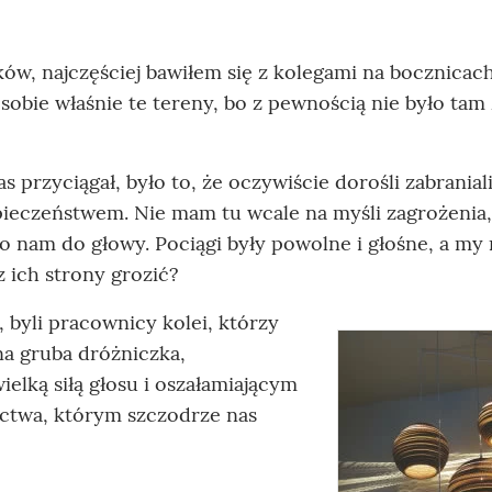
ów, najczęściej bawiłem się z kolegami na bocznicac
obie właśnie te tereny, bo z pewnością nie było tam
rzyciągał, było to, że oczywiście dorośli zabranial
zpieczeństwem. Nie mam tu wcale na myśli zagrożenia,
o nam do głowy. Pociągi były powolne i głośne, a my m
z ich strony grozić?
byli pracownicy kolei, którzy
na gruba dróżniczka,
ielką siłą głosu i oszałamiającym
ctwa, którym szczodrze nas