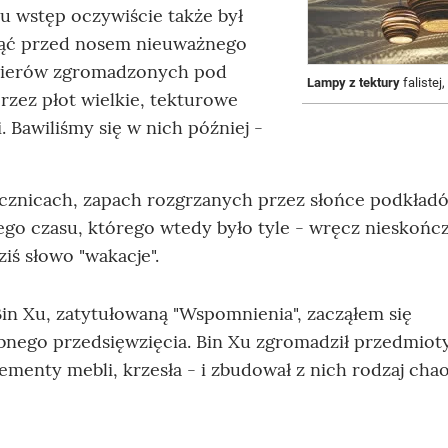
Tu wstęp oczywiście także był
nąć przed nosem nieuważnego
apierów zgromadzonych pod
Lampy z tektury
falistej
przez płot wielkie, tekturowe
. Bawiliśmy się w nich później -
cznicach, zapach rozgrzanych przez słońce podkład
ego czasu, którego wtedy było tyle - wręcz nieskońc
iś słowo "wakacje".
Bin Xu, zatytułowaną "Wspomnienia", zacząłem się
bnego przedsięwzięcia. Bin Xu zgromadził przedmioty
elementy mebli, krzesła - i zbudował z nich rodzaj cha