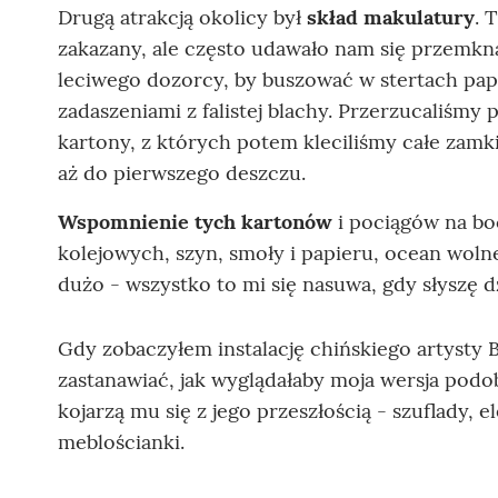
Drugą atrakcją okolicy był
skład makulatury
. 
zakazany, ale często udawało nam się przemk
leciwego dozorcy, by buszować w stertach p
zadaszeniami z falistej blachy. Przerzucaliśmy 
kartony, z których potem kleciliśmy całe zamki
aż do pierwszego deszczu.
Wspomnienie tych kartonów
i pociągów na bo
kolejowych, szyn, smoły i papieru, ocean woln
dużo - wszystko to mi się nasuwa, gdy słyszę dz
Gdy zobaczyłem instalację chińskiego artysty 
zastanawiać, jak wyglądałaby moja wersja podo
kojarzą mu się z jego przeszłością - szuflady, 
meblościanki.