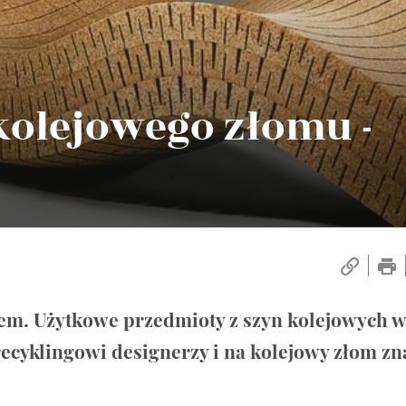
 kolejowego złomu -
iem. Użytkowe przedmioty z szyn kolejowych 
ecyklingowi designerzy i na kolejowy złom zna