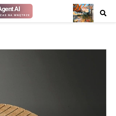
Agent AI
Nowy
ZAS NA WNĘTRZE
numer
kup ten
kup ten
numer
numer
Wydanie papierowe
Wydanie cyfrowe