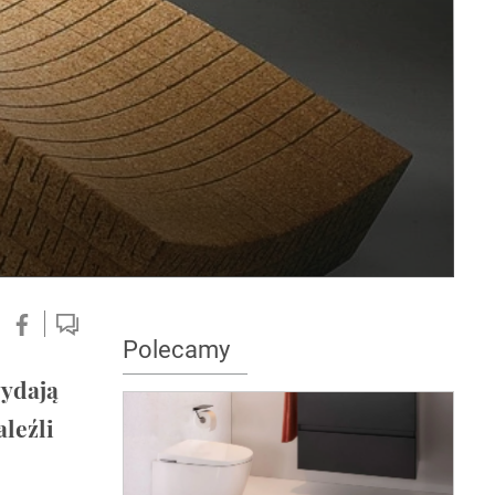
Polecamy
wydają
leźli