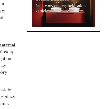
rmę
Jak stworzyć elegancki salon
mpy
kąpielowy?
ne
e
materiał
łością.
gał na
 czy
tóry
stałe
przedaży
ami z