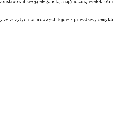
 skonstruował swoją elegancką, nagradzaną wielokrotn
iony ze zużytych bilardowych kijów - prawdziwy
recykl